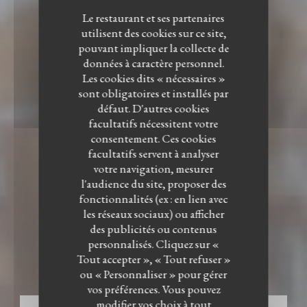
Le restaurant et ses partenaires
utilisent des cookies sur ce site,
pouvant impliquer la collecte de
données à caractère personnel.
Les cookies dits « nécessaires »
sont obligatoires et installés par
défaut. D'autres cookies
facultatifs nécessitent votre
consentement. Ces cookies
facultatifs servent à analyser
votre navigation, mesurer
l'audience du site, proposer des
fonctionnalités (ex : en lien avec
les réseaux sociaux) ou afficher
des publicités ou contenus
RESTAURANT BISTRONOMIQUE
•
ENNEVELIN
personnalisés. Cliquez sur «
LE BISTROT DU WITLOOF
Le Bistrot du Witloof
Tout accepter », « Tout refuser »
ou « Personnaliser » pour gérer
vos préférences. Vous pouvez
modifier vos choix à tout