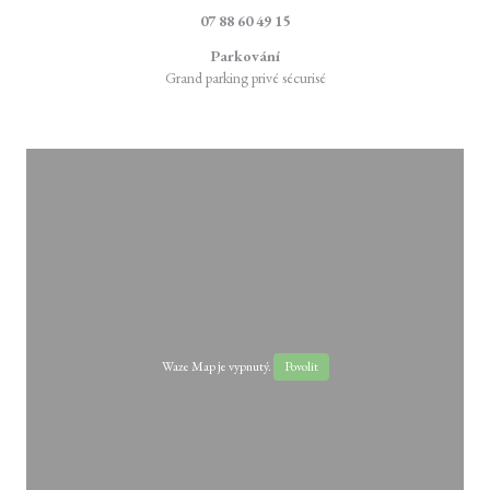
07 88 60 49 15
Parkování
Grand parking privé sécurisé
Waze Map je vypnutý.
Povolit