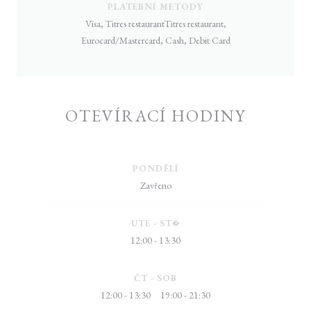
PLATEBNÍ METODY
Visa, Titres restaurantTitres restaurant,
Eurocard/Mastercard, Cash, Debit Card
OTEVÍRACÍ HODINY
PONDĚLÍ
Zavřeno
UTE
-
ST�
12:00 - 13:30
ČT
-
SOB
12:00 - 13:30
19:00 - 21:30
•