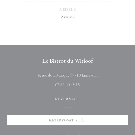
NEDĚLE
Zavřeno
Le Bistrot du Witloof
((otevře se v novém ok
4, rue de la Marque 59710 Ennevelin
07 88 60 49 15
REZERVACE
REZERVOVAT STŮL