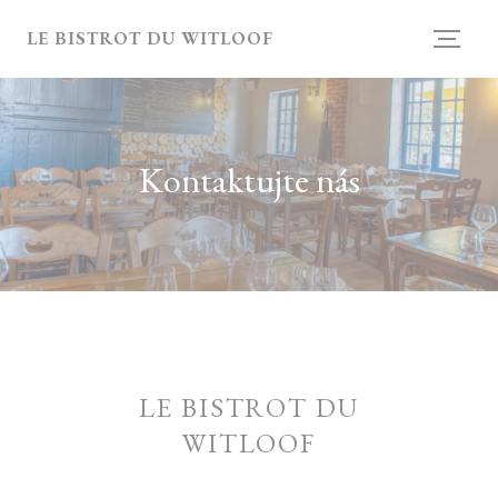
Panel pro správu cookies
LE BISTROT DU WITLOOF
Kontaktujte nás
LE BISTROT DU
WITLOOF
((otevře se v nové
4, rue de la Marque 59710 Ennevelin