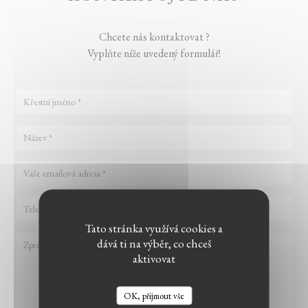
Chcete nás kontaktovat ?
Vyplňte níže uvedený formulář!
Tato stránka využívá cookies a
dává ti na výběr, co chceš
aktivovat
OK, přijmout vše
LE BISTROT DU WITLOOF