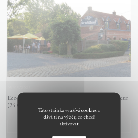
05/03/2023
Eco 121 : Le Witloof : nouveau départ prometteur
(24-08-2018)
Tato stránka využívá cookies a
dává ti na výběr, co chceš
aktivovat
((OTEVŘE SE V NOVÉM O
PŘEČÍST ČLÁNEK