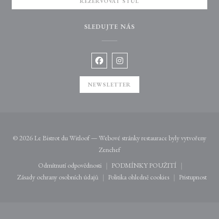
REZERVOVAT STŮL
SLEDUJTE NÁS
Facebook ((otevře se v novém okně))
Instagram ((otevře se v novém o
NEWSLETTER
© 2026 Le Bistrot du Witloof — Webové stránky restaurace byly vytvořeny
((otevře se v novém okně))
Zenchef
Odmítnutí odpovědnosti
PODMÍNKY POUŽITÍ
((otevře se v novém okně))
((otevře se v novém okně))
Zásady ochrany osobních údajů
Politika ohledně cookies
Pristupnost
((otevře se v novém okně))
((otevře se v novém okně))
((otevře 