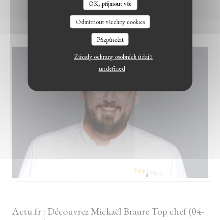
OK, přijmout vše
LE BISTROT DU WITLOOF
Odmítnout všechny cookies
Přizpůsobit
Zásady ochrany osobních údajů
undefined
17/03/2022
Actu.fr : Découvrez Mickaël Braure Top chef (04-