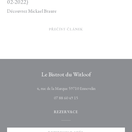
02-2022)
Découvrez Mickael Braure
((OTEVŘE SE V NOVÉM O
PŘEČÍST ČLÁNEK
Le Bistrot du Witloof
((otevře se v novém ok
4, rue de la Marque 59710 Ennevelin
07 88 60 49 15
REZERVACE