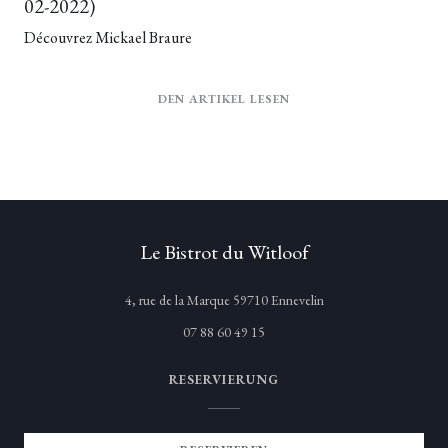
02-2022)
Découvrez Mickael Braure
((ÖFFNET EIN NEUES FE
DEN ARTIKEL LESEN
Le Bistrot du Witloof
((öffnet ein neues Fenst
4, rue de la Marque 59710 Ennevelin
07 88 60 49 15
RESERVIERUNG