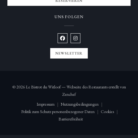
RESERVIEREN
UNS FOLGEN
Facebook ((öffnet ein neues Fenster))
Instagram ((öffnet ein neues Fen
NEWSLETTER
© 2026 Le Bistrot du Witloof — Webseite des Restaurants erstellt von
((öffnet ein neues Fenster))
Zenchef
Impressum
Nutzungsbedingungen
((öffnet ein neues Fenster))
((öffnet ein neues Fenster))
Politik zum Schutz personenbezogener Daten
Cookies
((öffnet ein neues Fenster))
((öffnet ein neue
Barrierefreiheit
((öffnet ein neues Fenster))