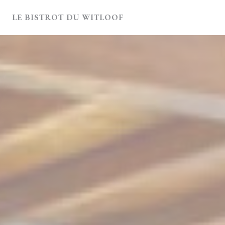
Πίνακας διαχείρισης "Μπισκότων" (Cookies)
LE BISTROT DU WITLOOF