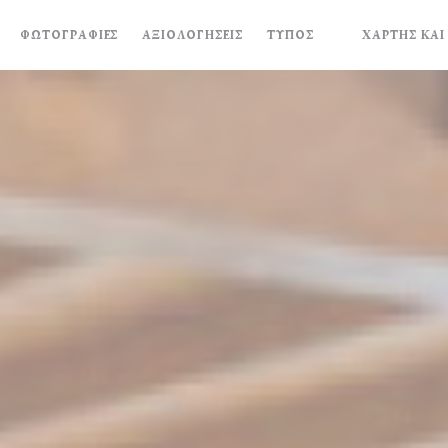
ΦΩΤΟΓΡΑΦΊΕΣ
ΑΞΙΟΛΟΓΉΣΕΙΣ
ΤΎΠΟΣ
ΧΆΡΤΗΣ ΚΑΙ
((ΑΝΟΊΓΕΙ ΣΕ Ν