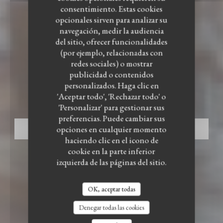
consentimiento. Estas cookies
opcionales sirven para analizar su
navegación, medir la audiencia
del sitio, ofrecer funcionalidades
(por ejemplo, relacionadas con
redes sociales) o mostrar
RESTAURANT BISTRONOMIQUE
•
ENNEVELIN
publicidad o contenidos
personalizados. Haga clic en
LE BISTROT DU WITLOOF
Le Bistrot du Witloof
'Aceptar todo', 'Rechazar todo' o
'Personalizar' para gestionar sus
preferencias. Puede cambiar sus
opciones en cualquier momento
RESERVAR UNA MESA
haciendo clic en el icono de
cookie en la parte inferior
izquierda de las páginas del sitio.
OK, aceptar todas
Denegar todas las cookies