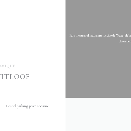
Para mostrar el mapa interactivo de Waze, debe
datos de 
OMIQUE
WITLOOF
((abre en una nueva ventana))
nnevelin
Grand parking privé sécurisé