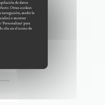
copilación de datos
fecto. Otras cookies
u navegación, medir la
ciales) o mostrar
 'Personalizar' para
 clic en el icono de
en la Lista