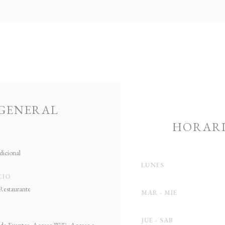
GENERAL
HORARI
dicional
LUNES
CIO
Restaurante
MAR
-
MIE
JUE
-
SAB
n de Eventos, Acceso WiFi, Acceso a