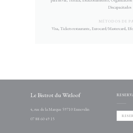
Discapacitados
MÉTODOS DE P
Visa, Tickets restaurante, Eurocard/Mastercard, Ef
Le Bistrot du Witloof
RESERV
((abre en una nueva ventan
4, rue de la Marque 59710 Ennevelin
RESE
07 88 60 49 15