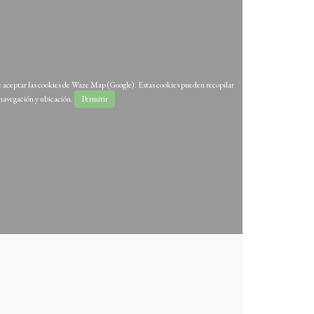
 aceptar las cookies de Waze Map (Google). Estas cookies pueden recopilar
navegación y ubicación.
Permitir