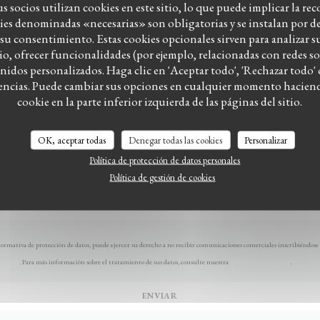
us socios utilizan cookies en este sitio, lo que puede implicar la re
¿Desea ponerse en contacto con nosotros?
kies denominadas «necesarias» son obligatorias y se instalan por de
Rellene el siguiente formulario.
su consentimiento. Estas cookies opcionales sirven para analizar s
tio, ofrecer funcionalidades (por ejemplo, relacionadas con redes so
idos personalizados. Haga clic en 'Aceptar todo', 'Rechazar todo' o
rencias. Puede cambiar sus opciones en cualquier momento haciendo
LE BISTROT DU WITLOOF
cookie en la parte inferior izquierda de las páginas del sitio.
OK, aceptar todas
Denegar todas las cookies
Personalizar
Política de protección de datos personales
Política de gestión de cookies
ormativa de protección de datos, puede ejercer su derecho a no recibir comunicaciones comerciales inscribiéndose 
inson.es
. Para más información sobre el tratamiento de sus datos, consulte nuestra
política de privacidad
.