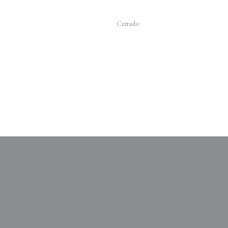
Cerrado
entana))
 nueva ventana))