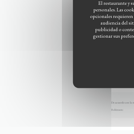
El restaurante y s
personales. Las coo
opcionales requieren 
audiencia del si
publicidad o conten
gestionar sus prefe
De acuerdo con la n
Robinson:
listarob