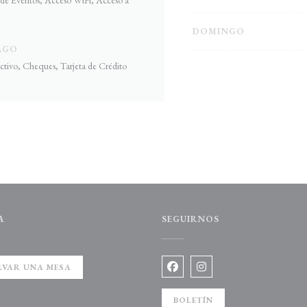
DOMINGO
AGO
ectivo, Cheques, Tarjeta de Crédito
A
SEGUIRNOS
a))
RVAR UNA MESA
Facebook ((abre en una nueva v
Instagram ((abre en una
BOLETÍN