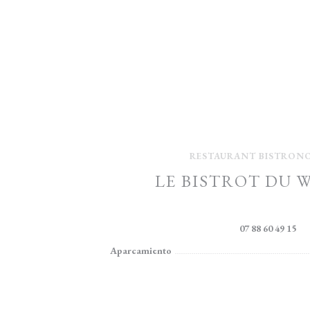
RESTAURANT BISTRON
LE BISTROT DU 
4, rue de la Marque 59710 E
07 88 60 49 15
Aparcamiento