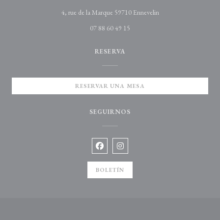
((abre en una nueva ve
4, rue de la Marque 59710 Ennevelin
07 88 60 49 15
RESERVA
RESERVAR UNA MESA
SEGUIRNOS
Facebook ((abre en una nueva ventana)
Instagram ((abre en una nueva v
BOLETÍN