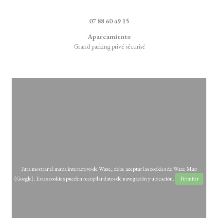
((abre en una nuev
4, rue de la Marque 59710 Ennevelin
07 88 60 49 15
Aparcamiento
Grand parking privé sécurisé
Para mostrar el mapa interactivo de Waze, debe aceptar las cookies de Waze Map
(Google). Estas cookies pueden recopilar datos de navegación y ubicación.
Permitir