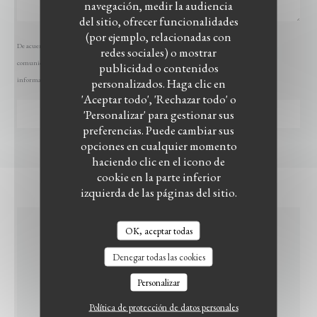
navegación, medir la audiencia
del sitio, ofrecer funcionalidades
(por ejemplo, relacionadas con
De acuerdo con la normativa de protección de datos, puede ejercer su derecho a no recibir
redes sociales) o mostrar
comunicaciones comerciales inscribiéndose en la Lista Robinson:
listarobinson.es
. Para más
publicidad o contenidos
información sobre el tratamiento de sus datos, consulte nuestra
personalizados. Haga clic en
política de privacidad
.
LE BISTROT DU WITLOOF
'Aceptar todo', 'Rechazar todo' o
'Personalizar' para gestionar sus
preferencias. Puede cambiar sus
opciones en cualquier momento
haciendo clic en el icono de
cookie en la parte inferior
izquierda de las páginas del sitio.
OK, aceptar todas
INFORMACIÓN
Denegar todas las cookies
GENERAL
Personalizar
Política de protección de datos personales
COCINA