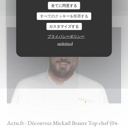
LE BISTROT DU WITLOOF
全てに同意する
すべてのクッキーを拒否する
カスタマイズする
プライバシーポリシー
undefined
2022/03/17
Actu.fr : Découvrez Mickaël Braure Top chef (04-