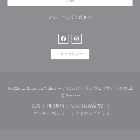
予約
フォローしてください
Facebook ((新しいウィンドウで開
Instagram ((新しいウィン
ニュースレター
© 2026 Le Bistrot du Witloof — このレストランウェブサイトの作成
((新しいウィンドウで開きます)
者
Zenchef
免責
利用規約
個人情報保護方針
((新しいウィンドウで開きます))
((新しいウィンドウで開きます))
((新しいウィンドウで開き
クッキー ポリシー
アクセシビリティ
((新しいウィンドウで開きます))
((新しいウィンドウで開