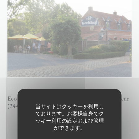
2023/03/05
Eco 121 : Le Witloof : nouveau départ prometteur
(24-08-2018)
当サイトはクッキーを利用し
ております。お客様自身でク
ッキー利用の設定および管理
ができます。
((新しいウィンドウで開きます))
記事を読む