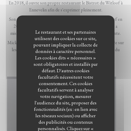
En 2018, il ouvre son propre restaurant le Bistrot du Witloof à
Ennevelin afin de s'exprimer pleinement.
Son passage remarqué dans la treizième saison de Top Chef en
2022 a légitimé son talent dans le milieu gastronomique a
Le restaurant et ses partenaires
mis met en lumière sa personnalité passionnée et attachante.
utilisent des cookies sur ce site,
Mickaël revendique une cuisine simple, généreuse et centrée sur
pouvant impliquer la collecte de
les produits de terroir avec un petit faible pour le travail du
données à caractère personnel.
cochon.
Les cookies dits « nécessaires »
sont obligatoires et installés par
défaut. D'autres cookies
facultatifs nécessitent votre
consentement. Ces cookies
facultatifs servent à analyser
votre navigation, mesurer
l'audience du site, proposer des
fonctionnalités (ex : en lien avec
les réseaux sociaux) ou afficher
des publicités ou contenus
personnalisés. Cliquez sur «
LE BISTROT DU WITLOOF