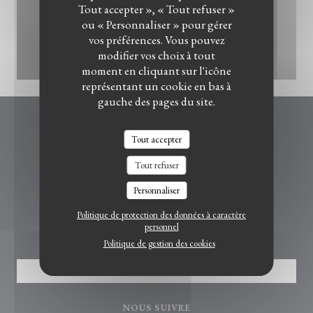
Tout accepter », « Tout refuser »
ou « Personnaliser » pour gérer
vos préférences. Vous pouvez
modifier vos choix à tout
IMG_2525.jpeg
moment en cliquant sur l'icône
représentant un cookie en bas à
gauche des pages du site.
Le Bistrot du Witloof
Tout accepter
Tout refuser
((ouvre une nouvelle fe
4, rue de la Marque 59710 Ennevelin
07 88 60 49 15
Personnaliser
Politique de protection des données à caractère
RÉSERVATION
personnel
Politique de gestion des cookies
RÉSERVER
NOUS SUIVRE