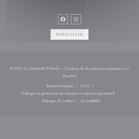
Facebook ((ouvre une nouvelle fenêtre)
Instagram ((ouvre une nouvelle 
NEWSLETTER
© 2026 Le Bistrot du Witloof — Création de site internet restaurant avec
((ouvre une nouvelle fenêtre))
Zenchef
Mentions légales
CGU
((ouvre une nouvelle fenêtre))
((ouvre une nouvelle fenêtre))
Politique de protection des données à caractère personnel
((ouvre une nouvelle fenêtre))
Politique de cookies
Accessibilite
((ouvre une nouvelle fenêtre))
((ouvre une nouvelle fenêtre)