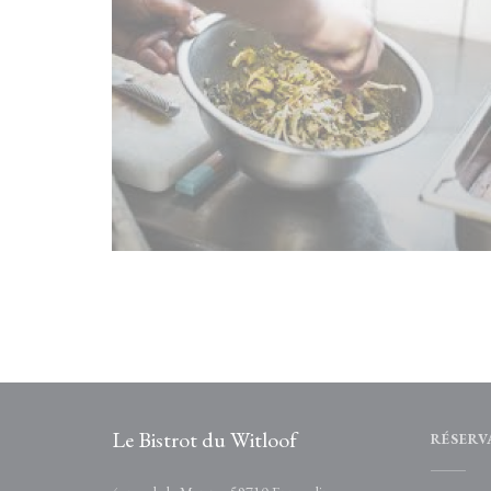
Le Bistrot du Witloof
RÉSERV
((ouvre une nouvelle fenêtr