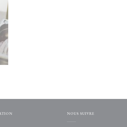
ATION
NOUS SUIVRE
e))