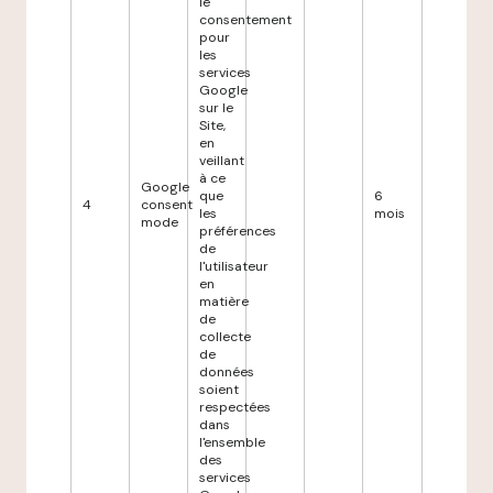
le
consentement
pour
les
services
Google
sur le
Site,
en
veillant
à ce
Google
que
6
4
consent
les
mois
mode
préférences
de
l'utilisateur
en
matière
de
collecte
de
données
soient
respectées
dans
l'ensemble
des
services