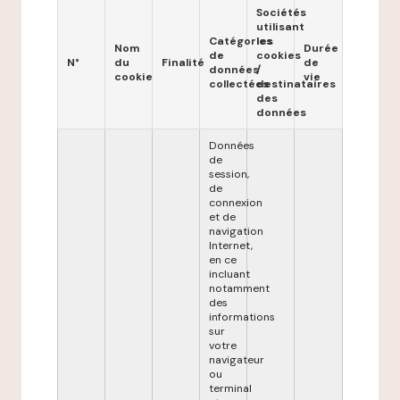
Sociétés
utilisant
Catégories
les
Nom
Durée
de
cookies
N°
du
Finalité
de
données
/
cookie
vie
collectées
destinataires
des
données
Données
de
session,
de
connexion
et de
navigation
Internet,
en ce
incluant
notamment
des
informations
sur
votre
navigateur
ou
terminal