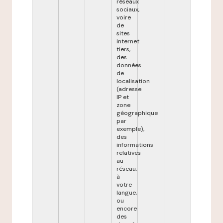
réseaux
sociaux,
voire
de
sites
internet
tiers,
des
données
de
localisation
(adresse
IP et
zone
géographique
par
exemple),
des
informations
relatives
au
réseau,
à
votre
langue,
ou
encore
des