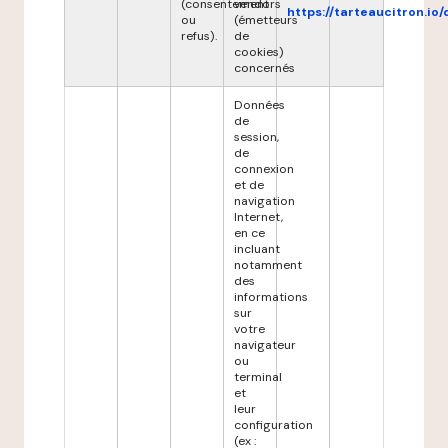
(consentement
vendors
https://tarteaucitron.io/
ou
(émetteurs
refus).
de
cookies)
concernés
Données
de
session,
de
connexion
et de
navigation
Internet,
en ce
incluant
notamment
des
informations
sur
votre
navigateur
ou
terminal
et
leur
configuration
(ex :