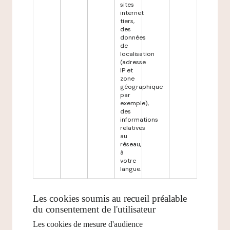
sites
internet
tiers,
des
données
de
localisation
(adresse
IP et
zone
géographique
par
exemple),
des
informations
relatives
au
réseau,
à
votre
langue.
Les cookies soumis au recueil préalable
du consentement de l'utilisateur
Les cookies de mesure d'audience