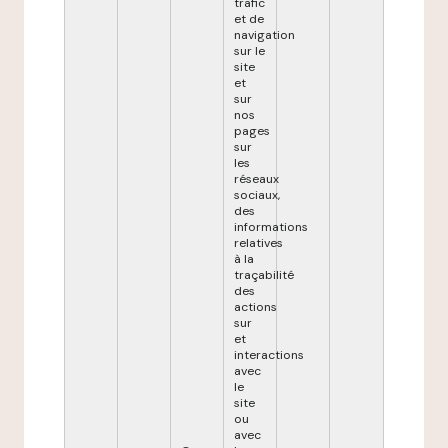
trafic
et de
navigation
sur le
site
et
sur
nos
pages
sur
les
réseaux
sociaux,
des
informations
relatives
à la
traçabilité
des
actions
sur
et
interactions
avec
le
site
ou
avec