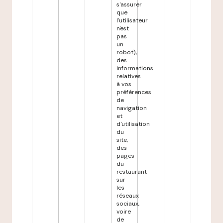
s'assurer
que
l'utilisateur
n'est
pas
un
robot),
des
informations
relatives
à vos
préférences
de
navigation
et
d'utilisation
du
site,
des
pages
du
restaurant
sur
les
réseaux
sociaux,
voire
de