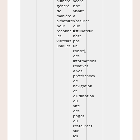
numéro
score
généré
bot
de
visant
manière
à
aléatoire
s'assurer
pour
que
reconnaître
l'utilisateur
les
n'est
visiteurs
pas
uniques.
un
robot),
des
informations
relatives
à vos
préférences
de
navigation
et
d'utilisation
du
site,
des
pages
du
restaurant
sur
les