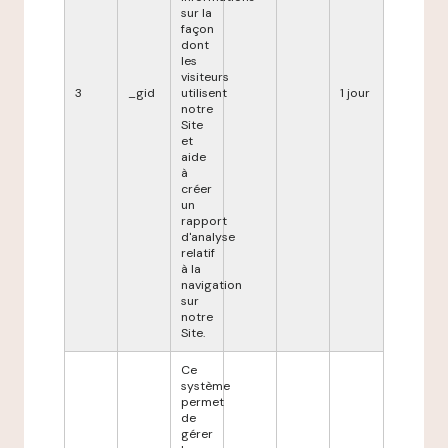
sur la
façon
dont
les
visiteurs
3
_gid
utilisent
1 jour
notre
Site
et
aide
à
créer
un
rapport
d'analyse
relatif
à la
navigation
sur
notre
Site.
Ce
système
permet
de
gérer