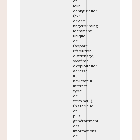
et
leur
configuration
(ex :
device
fingerprinting,
identifiant
unique
de
l'appareil,
résolution
d'affichage,
système
d'exploitation,
adresse
IP,
navigateur
internet,
type
de
terminal,...),
l'historique
et
plus
généralement
des
informations
de