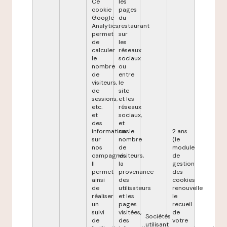
Ce
les
cookie
pages
Google
du
Analytics,
restaurant
permet
sur
de
les
calculer
réseaux
le
sociaux
nombre
ou
de
entre
visiteurs,
le
de
site
sessions,
et les
etc.
réseaux
et
sociaux,
des
et
informations
sur le
2 ans
sur
nombre
(le
nos
de
module
campagnes.
visiteurs,
de
Il
la
gestion
permet
provenance
des
ainsi
des
cookies
de
utilisateurs
renouvelle
réaliser
et les
le
un
pages
recueil
suivi
visitées,
de
Sociétés
de
des
votre
utilisant