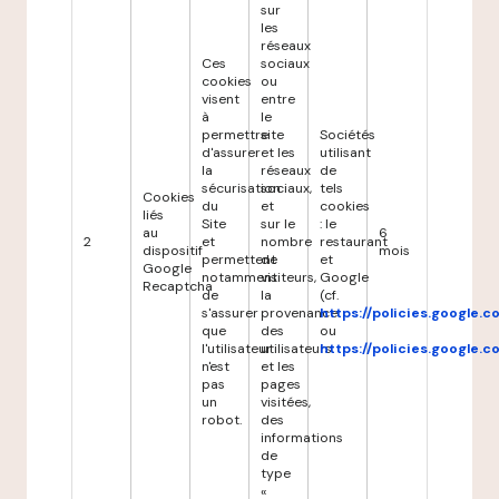
sur
les
réseaux
Ces
sociaux
cookies
ou
visent
entre
à
le
permettre
site
Sociétés
d'assurer
et les
utilisant
la
réseaux
de
sécurisation
sociaux,
tels
Cookies
du
et
cookies
liés
Site
sur le
: le
au
6
2
et
nombre
restaurant
dispositif
mois
permettent
de
et
Google
notamment
visiteurs,
Google
Recaptcha
de
la
(cf.
s'assurer
provenance
https://policies.google.
que
des
ou
l'utilisateur
utilisateurs
https://policies.google.
n'est
et les
pas
pages
un
visitées,
robot.
des
informations
de
type
«