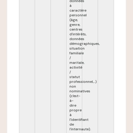
données
à
caractère
personnel
(âge,
genre,
centres
d'intérêts,
données
démographiques,
situation
familiale
/
maritale,
activité
/
statut
professionnel,...)
non
nominatives
(c'est-
à-
dire
propre
à
l'identifiant
de
l'internaute).