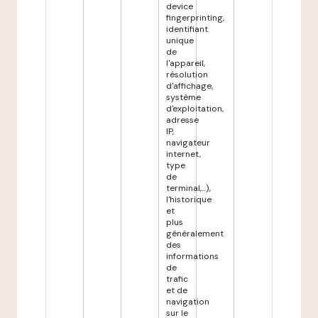
device
fingerprinting,
identifiant
unique
de
l'appareil,
résolution
d'affichage,
système
d'exploitation,
adresse
IP,
navigateur
internet,
type
de
terminal,...),
l'historique
et
plus
généralement
des
informations
de
trafic
et de
navigation
sur le