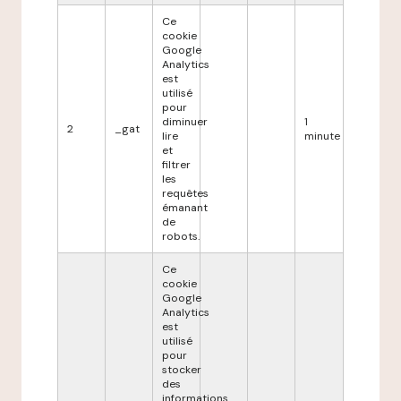
Ce
cookie
Google
Analytics
est
utilisé
pour
diminuer
1
2
_gat
lire
minute
et
filtrer
les
requêtes
émanant
de
robots.
Ce
cookie
Google
Analytics
est
utilisé
pour
stocker
des
informations