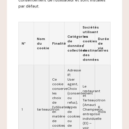
consentement de l'utilisateur et sont installés
par défaut.
Sociétés
utilisant
Catégories
les
Nom
Durée
de
cookies
N°
du
Finalité
de
données
/
cookie
vie
collectées
destinataires
des
données
Adresse
IP,
Ce
User
cookie
agent,
Le
conserve
Choix
restaurant
les
(consentement
et
choix
ou
Tarteaucitron
de
refus),
(Amauri
l'utilisateur
types
6
1
tarteaucitron
Champeaux,
en
de
mois
entreprise
matière
cookies
individuelle
de
ou
(EI) –
cookies
de
voir