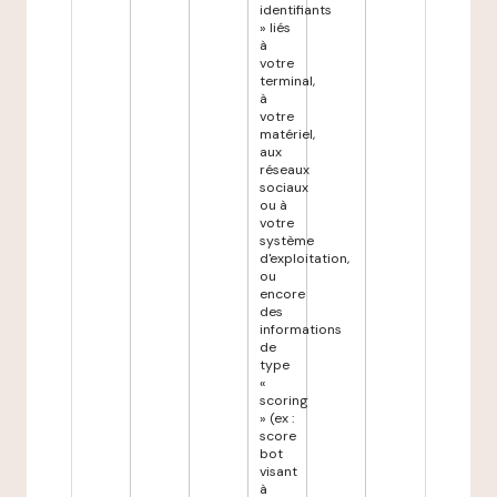
identifiants
» liés
à
votre
terminal,
à
votre
matériel,
aux
réseaux
sociaux
ou à
votre
système
d'exploitation,
ou
encore
des
informations
de
type
«
scoring
» (ex :
score
bot
visant
à