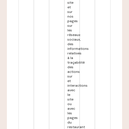
site
et
sur
nos
pages
sur
les
réseaux
sociaux,
des
informations
relatives
à la
traçabilité
des
actions
sur
et
interactions
avec
le
site
ou
avec
les
pages
du
restaurant