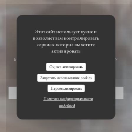
Этот сайт использует кукис и
позволяет вам контролировать
сервисы которые вы хотите
активировать
БИСТРОНОМИЧЕСКИЙ РЕСТОРАН
•
ENNEVELIN
LE BISTROT DU WITLOOF
Ок, все активировать
Le Bistrot du Witloof
Запретить использование cookies
Персонализировать
ЗАБРОНИРОВАТЬ СТОЛИК
Политика конфиденциальности
undefined