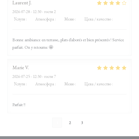
Laurent
J
2026-07-28
- 12:30 - гости 2
Услуги
:
4
/5
Атмосфера
:
4
/5
Меню
:
5
/5
Цена / качество
:
4
/5
Bonne ambiance en terrasse, plats élaborés et bien présentés ! Service
parfait. On y retourne 🤩
Marie
V
2026-07-25
- 12:30 - гости 7
Услуги
:
5
/5
Атмосфера
:
5
/5
Меню
:
5
/5
Цена / качество
:
5
/5
Parfait !!
1
2
3