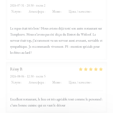
2026-07-31
- 20:30 - гости 2
Услуги
:
5
/5
Атмосфера
:
5
/5
Меню
:
5
/5
Цена / качество
:
5
/5
Le repas était très bon ! Nous avions déjà testé son autre restaurant sur
Templeuve. Nous n’avons pas été déçu du Bistrot du Witloof. Le
serveur était top, j’ai rarement vu un serveur aussi avenant, serviable et
sympathique. Je recommande vivement. PS : mention spéciale pour
les frites au lard !
Rémy
B
2026-08-06
- 12:30 - гости 5
Услуги
:
5
/5
Атмосфера
:
5
/5
Меню
:
5
/5
Цена / качество
:
5
/5
Excellent restaurant, le lieu est très agréable tout comme le personnel :
c’une bonne cuisine qui en vaut le détour