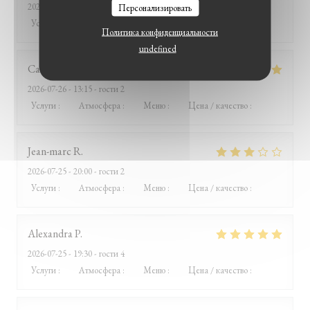
2026-07-26
- 12:15 - гости 8
Персонализировать
Услуги
:
5
/5
Атмосфера
:
5
/5
Меню
:
5
/5
Цена / качество
:
5
/5
Политика конфиденциальности
undefined
Catherine
B
2026-07-26
- 13:15 - гости 2
Услуги
:
5
/5
Атмосфера
:
4
/5
Меню
:
5
/5
Цена / качество
:
5
/5
Jean-marc
R
2026-07-25
- 20:00 - гости 2
Услуги
:
2
/5
Атмосфера
:
3
/5
Меню
:
4
/5
Цена / качество
:
1
/5
Alexandra
P
2026-07-25
- 19:30 - гости 4
Услуги
:
4
/5
Атмосфера
:
5
/5
Меню
:
5
/5
Цена / качество
:
5
/5