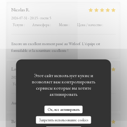
Nicolas
R
2026-07-31
- 20:15 - гости 5
Услуги
:
5
/5
Атмосфера
:
5
/5
Меню
:
5
/5
Цена / качество
:
4
/5
Encore un excellent moment passé au Witloof. L'équipe est
formidable et la nourriture excellente !
Louis
D
Этот сайт использует кукис и
2026-07-31
- 19:45 - гости 2
позволяет вам контролировать
Услуги
:
5
/5
Атмосфера
:
5
/5
Меню
:
5
/5
Цена / качество
:
5
/5
сервисы которые вы хотите
активировать
Au top ce resto !
LE BISTROT DU WITLOOF
Ок, все активировать
Запретить использование cookies
Bernard
D