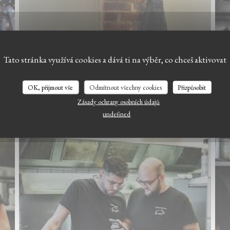
Tato stránka využívá cookies a dává ti na výběr, co chceš aktivovat
LE BISTROT DU WITLOOF
OK, přijmout vše
Odmítnout všechny cookies
Přizpůsobit
Zásady ochrany osobních údajů
undefined