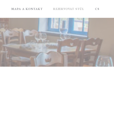
MAPA A KONTAKT
REZERVOVAT STŮL
CS
((OTEVŘE SE V NOVÉM OKNĚ))