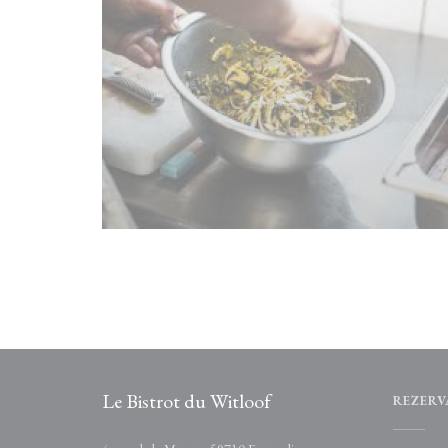
Le Bistrot du Witloof
REZERV
((otevře se v novém okně))