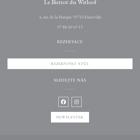
Le Bistrot du Witloof
((otevře se v novém ok
4, rue de la Marque 59710 Ennevelin
07 88 60 49 15
REZERVACE
REZERVOVAT STŮL
SLEDUJTE NÁS
Facebook ((otevře se v novém okně))
Instagram ((otevře se v novém o
NEWSLETTER