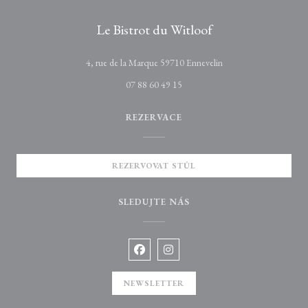
Le Bistrot du Witloof
((otevře se v novém ok
4, rue de la Marque 59710 Ennevelin
07 88 60 49 15
REZERVACE
REZERVOVAT STŮL
SLEDUJTE NÁS
Facebook ((otevře se v novém okně))
Instagram ((otevře se v novém o
NEWSLETTER