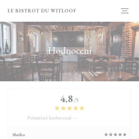
Panel pro správu cookies
LE BISTROT DU WITLOOF
Hodnocení
4.8
/5
Průměrné hodnocení —
4121 hodnoceni
Služba