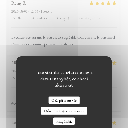
Rémy
B
2026-08-06
- 12:30 - Hosté 5
Služba
:
5
/5
Atmosféra
:
5
/5
Kuchyně
:
5
/5
Kvalita / Cena
:
5
/5
Excellent restaurant, le lieu est très agréable tout comme le personnel :
c’une bonne cuisine qui en vaut le détour
Nicolas
R
2026-07-31
- 20:15 - Hosté 5
Tato stránka využívá cookies a
dává ti na výběr, co chceš
Služba
:
5
/5
Atmosféra
:
5
/5
Kuchyně
:
5
/5
Kvalita / Cena
:
4
/5
aktivovat
Encore un excellent moment passé au Witloof. L'équipe est
OK, přijmout vše
LE BISTROT DU WITLOOF
formidable et la nourriture excellente !
Odmítnout všechny cookies
Přizpůsobit
Louis
D