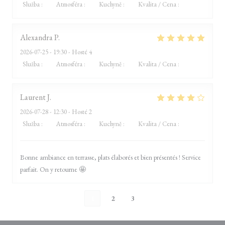
Služba
:
2
/5
Atmosféra
:
3
/5
Kuchyně
:
4
/5
Kvalita / Cena
:
1
/5
Alexandra
P
2026-07-25
- 19:30 - Hosté 4
Služba
:
4
/5
Atmosféra
:
5
/5
Kuchyně
:
5
/5
Kvalita / Cena
:
5
/5
Laurent
J
2026-07-28
- 12:30 - Hosté 2
Služba
:
4
/5
Atmosféra
:
4
/5
Kuchyně
:
5
/5
Kvalita / Cena
:
4
/5
Bonne ambiance en terrasse, plats élaborés et bien présentés ! Service
parfait. On y retourne 🤩
1
2
3