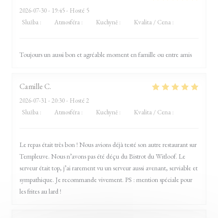
2026-07-30
- 19:45 - Hosté 5
Služba
:
5
/5
Atmosféra
:
5
/5
Kuchyně
:
5
/5
Kvalita / Cena
:
5
/5
Toujours un aussi bon et agréable moment en famille ou entre amis
Camille
C
2026-07-31
- 20:30 - Hosté 2
Služba
:
5
/5
Atmosféra
:
5
/5
Kuchyně
:
5
/5
Kvalita / Cena
:
5
/5
Le repas était très bon ! Nous avions déjà testé son autre restaurant sur
Templeuve. Nous n’avons pas été déçu du Bistrot du Witloof. Le
serveur était top, j’ai rarement vu un serveur aussi avenant, serviable et
sympathique. Je recommande vivement. PS : mention spéciale pour
les frites au lard !