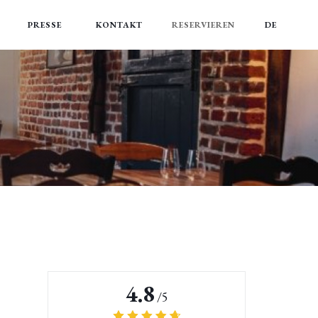
EN
PRESSE
KONTAKT
RESERVIEREN
DE
((ÖFFNET EIN NEUES FENSTER))
4.8
/5