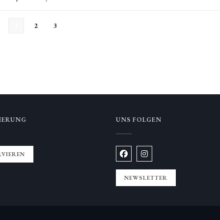
1
2
3
IERUNG
UNS FOLGEN
RVIEREN
Facebook ((öffnet ein neues Fe
Instagram ((öffnet ein n
NEWSLETTER