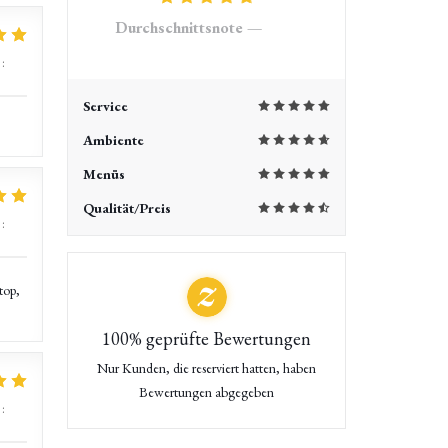
Durchschnittsnote —
4121
rezensionen
:
5
/5
Service
Ambiente
Menüs
Qualität/Preis
:
5
/5
top,
100% geprüfte Bewertungen
Nur Kunden, die reserviert hatten, haben
Bewertungen abgegeben
:
5
/5