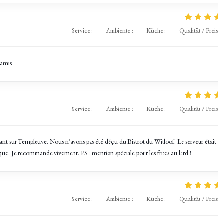
Service
:
5
/5
Ambiente
:
5
/5
Küche
:
5
/5
Qualität / Preis
 amis
Service
:
5
/5
Ambiente
:
5
/5
Küche
:
5
/5
Qualität / Preis
urant sur Templeuve. Nous n’avons pas été déçu du Bistrot du Witloof. Le serveur était 
ique. Je recommande vivement. PS : mention spéciale pour les frites au lard !
Service
:
5
/5
Ambiente
:
5
/5
Küche
:
5
/5
Qualität / Preis