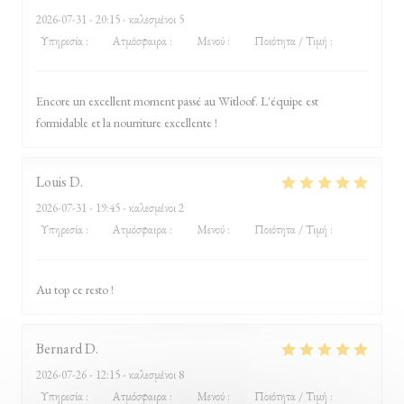
2026-07-31
- 20:15 - καλεσμένοι 5
Υπηρεσία
:
5
/5
Ατμόσφαιρα
:
5
/5
Μενού
:
5
/5
Ποιότητα / Τιμή
:
4
/5
Encore un excellent moment passé au Witloof. L'équipe est
formidable et la nourriture excellente !
Louis
D
2026-07-31
- 19:45 - καλεσμένοι 2
Υπηρεσία
:
5
/5
Ατμόσφαιρα
:
5
/5
Μενού
:
5
/5
Ποιότητα / Τιμή
:
5
/5
Au top ce resto !
Bernard
D
2026-07-26
- 12:15 - καλεσμένοι 8
Υπηρεσία
:
5
/5
Ατμόσφαιρα
:
5
/5
Μενού
:
5
/5
Ποιότητα / Τιμή
:
5
/5