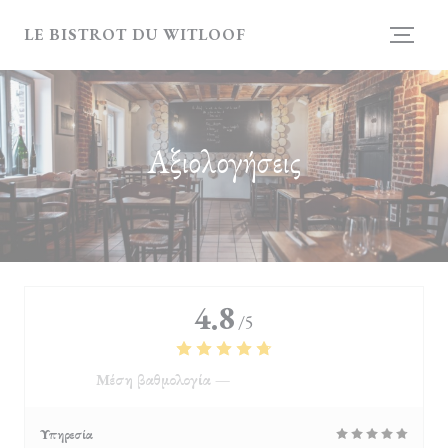
Πίνακας διαχείρισης "Μπισκότων" (Cookies)
LE BISTROT DU WITLOOF
Αξιολογήσεις
4.8
/5
Μέση βαθμολογία —
4118 αξιολογήσεις
Υπηρεσία