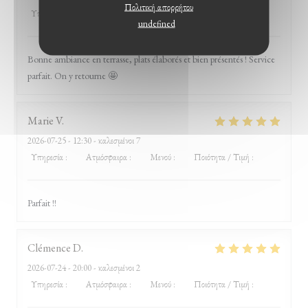
Πολιτική απορρήτου
Υπηρεσία
:
4
/5
Ατμόσφαιρα
:
4
/5
Μενού
:
5
/5
Ποιότητα / Τιμή
:
4
/5
undefined
Bonne ambiance en terrasse, plats élaborés et bien présentés ! Service
parfait. On y retourne 🤩
Marie
V
2026-07-25
- 12:30 - καλεσμένοι 7
Υπηρεσία
:
5
/5
Ατμόσφαιρα
:
5
/5
Μενού
:
5
/5
Ποιότητα / Τιμή
:
5
/5
Parfait !!
Clémence
D
2026-07-24
- 20:00 - καλεσμένοι 2
Υπηρεσία
:
5
/5
Ατμόσφαιρα
:
5
/5
Μενού
:
5
/5
Ποιότητα / Τιμή
:
5
/5