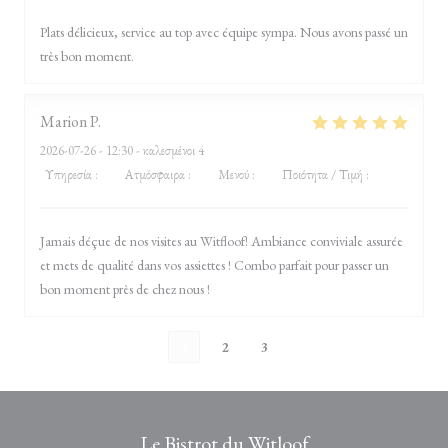
Plats délicieux, service au top avec équipe sympa. Nous avons passé un
très bon moment.
Marion
P
2026-07-26
- 12:30 - καλεσμένοι 4
Υπηρεσία
:
5
/5
Ατμόσφαιρα
:
5
/5
Μενού
:
5
/5
Ποιότητα / Τιμή
:
5
/5
Jamais déçue de nos visites au Witfloof! Ambiance conviviale assurée
et mets de qualité dans vos assiettes ! Combo parfait pour passer un
bon moment près de chez nous !
1
2
3
Le Bistrot du Witloof