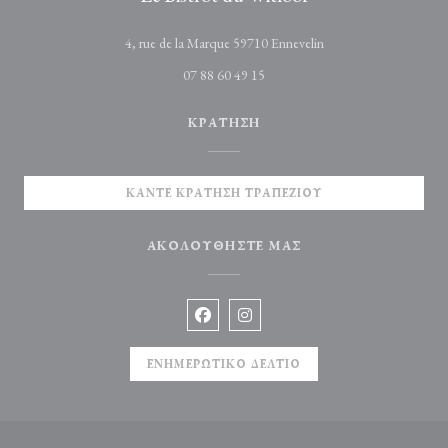
((ανοίγει σε νέο παράθυρ
4, rue de la Marque 59710 Ennevelin
07 88 60 49 15
ΚΡΆΤΗΣΗ
ΚΆΝΤΕ ΚΡΆΤΗΣΗ ΤΡΑΠΕΖΙΟΎ
ΑΚΟΛΟΥΘΉΣΤΕ ΜΑΣ
Facebook ((ανοίγει σε νέο παράθυρο))
Instagram ((ανοίγει σε νέο παράθυ
ΕΝΗΜΕΡΩΤΙΚΌ ΔΕΛΤΊΟ