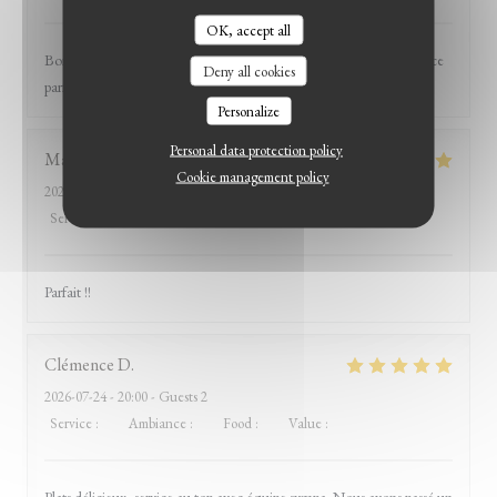
OK, accept all
Bonne ambiance en terrasse, plats élaborés et bien présentés ! Service
Deny all cookies
parfait. On y retourne 🤩
Personalize
Personal data protection policy
Marie
V
Cookie management policy
2026-07-25
- 12:30 - Guests 7
Service
:
5
/5
Ambiance
:
5
/5
Food
:
5
/5
Value
:
5
/5
Parfait !!
Clémence
D
2026-07-24
- 20:00 - Guests 2
Service
:
5
/5
Ambiance
:
5
/5
Food
:
5
/5
Value
:
5
/5