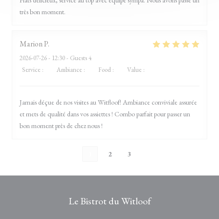
Plats délicieux, service au top avec équipe sympa. Nous avons passé un
très bon moment.
Marion
P
2026-07-26
- 12:30 - Guests 4
Service
:
5
/5
Ambiance
:
5
/5
Food
:
5
/5
Value
:
5
/5
Jamais déçue de nos visites au Witfloof! Ambiance conviviale assurée
et mets de qualité dans vos assiettes ! Combo parfait pour passer un
bon moment près de chez nous !
1
2
3
Le Bistrot du Witloof