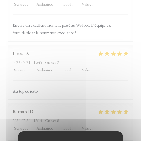
Service
:
5
/5
Ambiance
:
5
/5
Food
:
5
/5
Value
:
4
/5
Encore un excellent moment passé au Witloof. L'équipe est
formidable et la nourriture excellente !
Louis
D
2026-07-31
- 19:45 - Guests 2
Service
:
5
/5
Ambiance
:
5
/5
Food
:
5
/5
Value
:
5
/5
Au top ce resto !
Bernard
D
2026-07-26
- 12:15 - Guests 8
Service
:
5
/5
Ambiance
:
5
/5
Food
:
5
/5
Value
:
5
/5