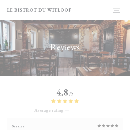
Personalizing your cookie choices
LE BISTROT DU WITLOOF
Reviews
4.8
/5
Average rating —
4118 reviews
Service