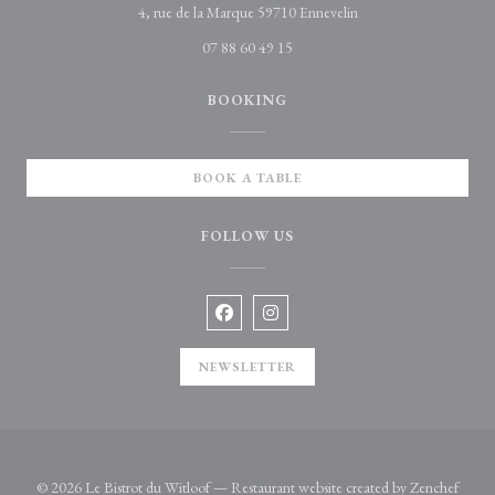
((opens in a new wind
4, rue de la Marque 59710 Ennevelin
07 88 60 49 15
BOOKING
BOOK A TABLE
FOLLOW US
Facebook ((opens in a new window))
Instagram ((opens in a new win
NEWSLETTER
((ope
© 2026 Le Bistrot du Witloof — Restaurant website created by
Zenchef