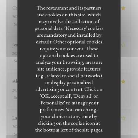
The restaurant and its partners
Catherine
B
use cookies on this site, which
2026-07-26
- 13:15 - Guests 2
may involve the collection of
Service
:
5
/5
Ambiance
:
4
/5
Food
:
5
/5
Value
:
5
/5
personal data. 'Necessary' cookies
are mandatory and installed by
default. Other optional cookies
Jean-marc
R
require your consent. These
2026-07-25
- 20:00 - Guests 2
optional cookies are used to
Service
:
2
/5
analyze your browsing, measure
Ambiance
:
3
/5
Food
:
4
/5
Value
:
1
/5
site audience, provide features
(e.g., related to social networks)
Alexandra
P
or display personalized
advertising or content. Click on
2026-07-25
- 19:30 - Guests 4
'OK, accept all', 'Deny all' or
LE BISTROT DU WITLOOF
Service
:
4
/5
Ambiance
:
5
/5
Food
:
5
/5
Value
:
5
/5
'Personalize' to manage your
preferences. You can change
your choices at any time by
Laurent
J
clicking on the cookie icon at
2026-07-28
- 12:30 - Guests 2
the bottom left of the site pages.
Service
:
4
/5
Ambiance
:
4
/5
Food
:
5
/5
Value
:
4
/5