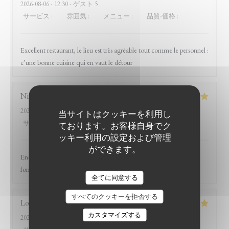
2026-08-06
- 12:30 - ゲスト 5
サービス
:
5
/5
雰囲気
:
5
/5
メニュー
:
5
/5
品質-価格
:
5
/5
Excellent restaurant, le lieu est très agréable tout comme le personnel :
c’une bonne cuisine qui en vaut le détour
Nicolas
R
2026-07-31
- 20:15 - ゲスト 5
当サイトはクッキーを利用し
サービス
:
5
/5
雰囲気
:
5
/5
メニュー
:
5
/5
品質-価格
:
4
/5
ております。お客様自身でク
ッキー利用の設定および管理
ができます。
Encore un excellent moment passé au Witloof. L'équipe est
formidable et la nourriture excellente !
LE BISTROT DU WITLOOF
全てに同意する
すべてのクッキーを拒否する
Louis
D
カスタマイズする
2026-07-31
- 19:45 - ゲスト 2