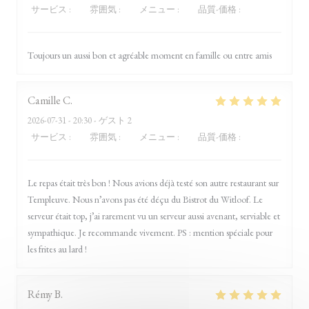
サービス
:
5
/5
雰囲気
:
5
/5
メニュー
:
5
/5
品質-価格
:
5
/5
Toujours un aussi bon et agréable moment en famille ou entre amis
Camille
C
2026-07-31
- 20:30 - ゲスト 2
サービス
:
5
/5
雰囲気
:
5
/5
メニュー
:
5
/5
品質-価格
:
5
/5
Le repas était très bon ! Nous avions déjà testé son autre restaurant sur
Templeuve. Nous n’avons pas été déçu du Bistrot du Witloof. Le
serveur était top, j’ai rarement vu un serveur aussi avenant, serviable et
sympathique. Je recommande vivement. PS : mention spéciale pour
les frites au lard !
Rémy
B