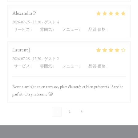
Alexandra
P
2026-07-25
- 19:30 - ゲスト 4
サービス
:
4
/5
雰囲気
:
5
/5
メニュー
:
5
/5
品質-価格
:
5
/5
Laurent
J
2026-07-28
- 12:30 - ゲスト 2
サービス
:
4
/5
雰囲気
:
4
/5
メニュー
:
5
/5
品質-価格
:
4
/5
Bonne ambiance en terrasse, plats élaborés et bien présentés ! Service
parfait. On y retourne 🤩
1
2
3