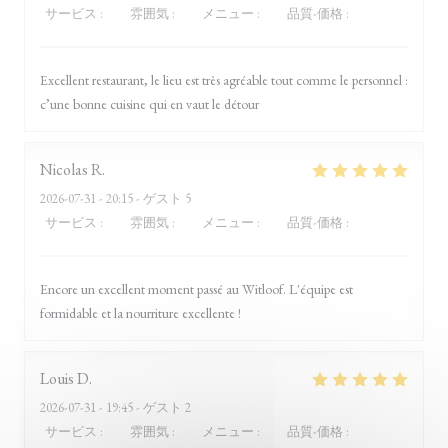
サービス
:
5
/5
雰囲気
:
5
/5
メニュー
:
5
/5
品質-価格
:
5
/5
Excellent restaurant, le lieu est très agréable tout comme le personnel :
c’une bonne cuisine qui en vaut le détour
Nicolas
R
2026-07-31
- 20:15 - ゲスト 5
サービス
:
5
/5
雰囲気
:
5
/5
メニュー
:
5
/5
品質-価格
:
4
/5
Encore un excellent moment passé au Witloof. L'équipe est
formidable et la nourriture excellente !
Louis
D
2026-07-31
- 19:45 - ゲスト 2
サービス
:
5
/5
雰囲気
:
5
/5
メニュー
:
5
/5
品質-価格
:
5
/5