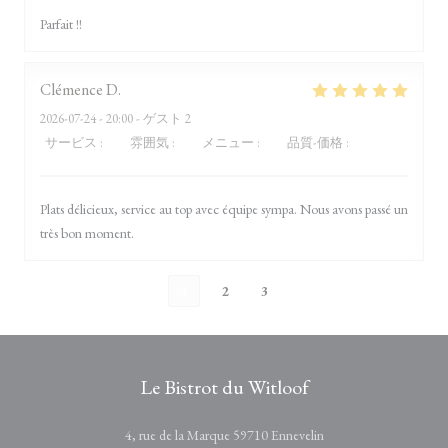
Parfait !!
Clémence
D
2026-07-24
- 20:00 - ゲスト 2
サービス
:
5
/5
雰囲気
:
5
/5
メニュー
:
5
/5
品質-価格
:
5
/5
Plats délicieux, service au top avec équipe sympa. Nous avons passé un
très bon moment.
1
2
3
Le Bistrot du Witloof
((新しいウィンドウ
4, rue de la Marque 59710 Ennevelin