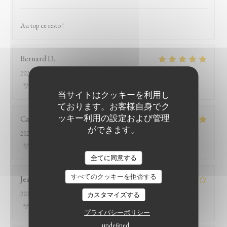
Au top ce resto !
Bernard
D
2026-07-26
- 12:15 - ゲスト 8
サービス
:
5
/5
雰囲気
:
5
/5
メニュー
:
5
/5
品質-価格
:
5
/5
当サイトはクッキーを利用し
ております。お客様自身でク
ッキー利用の設定および管理
Catherine
B
ができます。
2026-07-26
- 13:15 - ゲスト 2
サービス
:
5
/5
雰囲気
:
4
/5
メニュー
:
5
/5
品質-価格
:
5
/5
LE BISTROT DU WITLOOF
全てに同意する
すべてのクッキーを拒否する
Jean-marc
R
2026-07-25
- 20:00 - ゲスト 2
カスタマイズする
サービス
:
2
/5
雰囲気
:
3
/5
メニュー
:
4
/5
品質-価格
:
1
/5
プライバシーポリシー
undefined