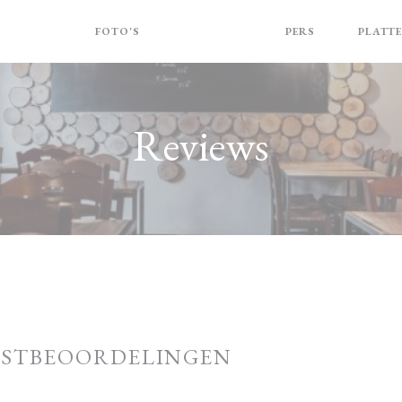
FOTO'S
BEOORDELINGEN
PERS
PLATT
((OPENT I
Reviews
ASTBEOORDELINGEN