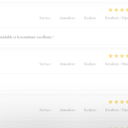
Service
:
5
/5
Atmosfeer
:
5
/5
Keuken
:
5
/5
Kwaliteit / Prijs
idable et la nourriture excellente !
Service
:
5
/5
Atmosfeer
:
5
/5
Keuken
:
5
/5
Kwaliteit / Prijs
Service
:
5
/5
Atmosfeer
:
5
/5
Keuken
:
5
/5
Kwaliteit / Prijs