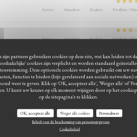
Service
:
5
/5
Atmosfeer
:
4
/5
Keuken
:
5
/5
Kwaliteit / Prijs
Service
:
2
/5
Atmosfeer
:
3
/5
Keuken
:
4
/5
Kwaliteit / Prijs
 zijn partners gebruiken cookies op deze site, wat kan leiden tot 
odzakelijke' cookies zijn verplicht en worden standaard geïnstall
Service
:
4
/5
Atmosfeer
:
5
/5
Keuken
:
5
/5
Kwaliteit / Prijs
 toestemming. Deze optionele cookies worden gebruikt om uw navi
meten, functies te bieden (bijv. gerelateerd aan sociale netwerken) 
houd weer te geven. Klik op 'OK, accepteer alle', 'Weiger alle' of 'P
en. U kunt uw keuzes op elk moment wijzigen door op het cookie
LE BISTROT DU WITLOOF
op de sitepagina's te klikken.
Service
:
4
/5
Atmosfeer
:
4
/5
Keuken
:
5
/5
Kwaliteit / Prijs
OK, accepteer alle
Weiger alle cookies
Personaliseer
ervice parfait. On y retourne 🤩
Beleid voor de bescherming van persoonsgegevens
Cookiebeleid