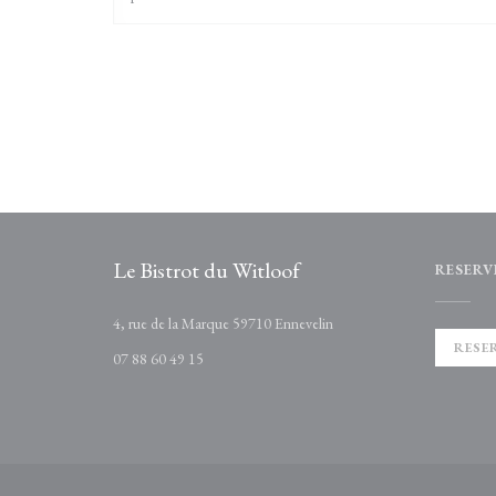
Le Bistrot du Witloof
RESERV
((opent in een nieuw venste
4, rue de la Marque 59710 Ennevelin
RESE
07 88 60 49 15