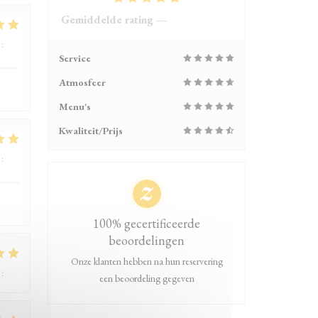
Gemiddelde rating —
4118 reviews
:
4
/5
Service
Atmosfeer
Menu's
Kwaliteit/Prijs
:
5
/5
100% gecertificeerde
beoordelingen
Onze klanten hebben na hun reservering
:
5
/5
een beoordeling gegeven