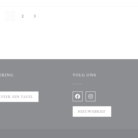
1
2
3
ERING
VOLG ONS
r))
RVEER EEN TAFEL
Facebook ((opent in een nieuw 
Instagram ((opent in een
NIEUWSBRIEF