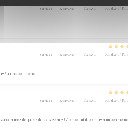
Service
:
5
/5
Atmosfeer
:
5
/5
Keuken
:
5
/5
Kwaliteit / Prijs
Service
:
5
/5
Atmosfeer
:
5
/5
Keuken
:
5
/5
Kwaliteit / Prijs
 passé un très bon moment.
Service
:
5
/5
Atmosfeer
:
5
/5
Keuken
:
5
/5
Kwaliteit / Prijs
assurée et mets de qualité dans vos assiettes ! Combo parfait pour passer un bon mome