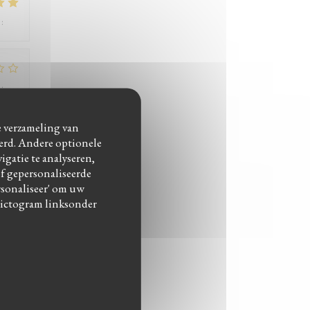
:
5
/5
:
1
/5
de verzameling van
eerd. Andere optionele
:
5
/5
gatie te analyseren,
of gepersonaliseerde
ersonaliseer' om uw
pictogram linksonder
:
4
/5