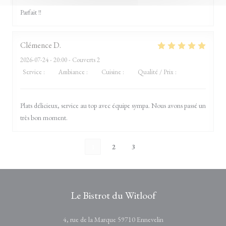
Parfait !!
Clémence
D
2026-07-24
- 20:00 - Couverts 2
Service
:
5
/5
Ambiance
:
5
/5
Cuisine
:
5
/5
Qualité / Prix
:
5
/5
Plats délicieux, service au top avec équipe sympa. Nous avons passé un
très bon moment.
1
2
3
Le Bistrot du Witloof
((ouvre une nouvelle fe
4, rue de la Marque 59710 Ennevelin