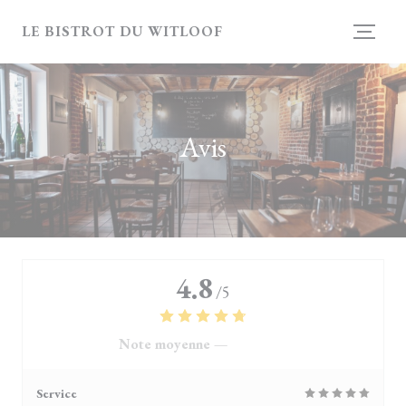
Personnalisation de vos choix en matière de cookies
LE BISTROT DU WITLOOF
Avis
4.8
/5
Note moyenne —
4118 avis
Service