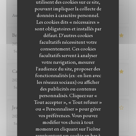
utilisent des cookies sur ce site,
pouvant impliquer la collecte de
données à caractère personnel.
Au top ce resto !
Les cookies dits « nécessaires »
sont obligatoires et installés par
défaut. D'autres cookies
Bernard
D
facultatifs nécessitent votre
2026-07-26
- 12:15 - Couverts 8
consentement. Ces cookies
Service
:
5
/5
Ambiance
:
5
/5
Cuisine
:
5
/5
Qualité / Prix
:
5
/5
facultatifs servent à analyser
votre navigation, mesurer
l'audience du site, proposer des
Catherine
B
fonctionnalités (ex : en lien avec
2026-07-26
- 13:15 - Couverts 2
les réseaux sociaux) ou afficher
Service
:
5
/5
Ambiance
:
4
/5
Cuisine
:
5
/5
Qualité / Prix
:
5
/5
des publicités ou contenus
personnalisés. Cliquez sur «
LE BISTROT DU WITLOOF
Tout accepter », « Tout refuser »
Jean-marc
R
ou « Personnaliser » pour gérer
vos préférences. Vous pouvez
2026-07-25
- 20:00 - Couverts 2
modifier vos choix à tout
Service
:
2
/5
Ambiance
:
3
/5
Cuisine
:
4
/5
Qualité / Prix
:
1
/5
moment en cliquant sur l'icône
représentant un cookie en bas à