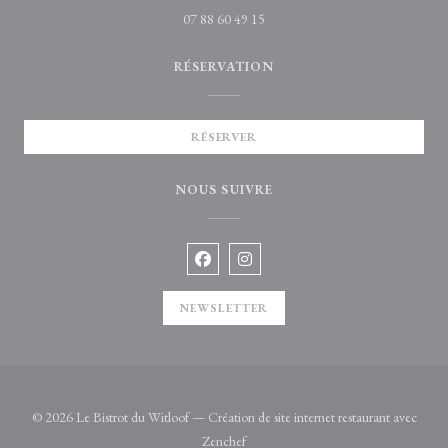
07 88 60 49 15
RÉSERVATION
RÉSERVER
NOUS SUIVRE
Facebook ((ouvre une nouvelle fenêtre)
Instagram ((ouvre une nouvelle 
NEWSLETTER
© 2026 Le Bistrot du Witloof — Création de site internet restaurant avec
((ouvre une nouvelle fenêtre))
Zenchef