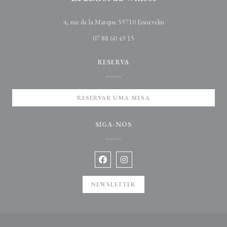
((abre numa nova janel
4, rue de la Marque 59710 Ennevelin
07 88 60 49 15
RESERVA
RESERVAR UMA MESA
SIGA-NOS
Facebook ((abre numa nova janela))
Instagram ((abre numa nova jane
NEWSLETTER