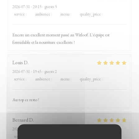
2026-07-31
- 20:15 - guests 5
service
:
5
/5
ambience
:
5
/5
menu
:
5
/5
quality_price
:
4
/5
Encore un excellent moment passé au Witloof. L'équipe est
formidable et la nourriture excellente !
Louis
D
2026-07-31
- 19:45 - guests 2
service
:
5
/5
ambience
:
5
/5
menu
:
5
/5
quality_price
:
5
/5
Au top ce resto !
Bernard
D
2026-07-26
- 12:15 - guests 8
service
:
5
/5
ambience
:
5
/5
menu
:
5
/5
quality_price
:
5
/5