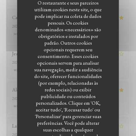
O restaurante e seus parceiros
utilizam cookies neste site, o que
pode implicar na coleta de dados
Catherine
B
pessoais. Os cookies
2026-07-26
- 13:15 - guests 2
denominados «necessários» são
service
:
5
/5
ambience
:
4
/5
menu
:
5
/5
quality_price
:
5
/5
obrigatórios e instalados por
padrão. Outros cookies
opcionais requerem seu
Jean-marc
R
consentimento. Esses cookies
opcionais servem para analisar
2026-07-25
- 20:00 - guests 2
sua navegação, medir a audiência
service
:
2
/5
ambience
:
3
/5
menu
:
4
/5
quality_price
:
1
/5
do site, oferecer funcionalidades
(por exemplo, relacionadas às
redes sociais) ou exibir
Alexandra
P
publicidade ou conteúdos
2026-07-25
- 19:30 - guests 4
personalizados. Clique em 'OK,
LE BISTROT DU WITLOOF
service
:
4
/5
ambience
:
5
/5
menu
:
5
/5
quality_price
:
5
/5
aceitar tudo', 'Recusar tudo' ou
'Personalizar' para gerenciar suas
preferências. Você pode alterar
Laurent
J
suas escolhas a qualquer
2026-07-28
- 12:30 - guests 2