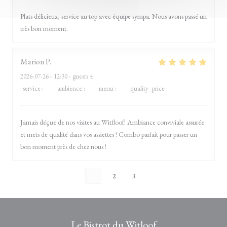
Plats délicieux, service au top avec équipe sympa. Nous avons passé un
très bon moment.
Marion
P
2026-07-26
- 12:30 - guests 4
service
:
5
/5
ambience
:
5
/5
menu
:
5
/5
quality_price
:
5
/5
Jamais déçue de nos visites au Witfloof! Ambiance conviviale assurée
et mets de qualité dans vos assiettes ! Combo parfait pour passer un
bon moment près de chez nous !
1
2
3
Le Bistrot du Witloof