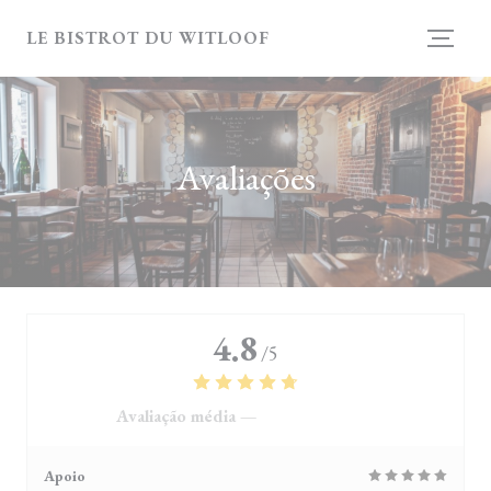
Painel de Gerenciamento de Cookies
LE BISTROT DU WITLOOF
Avaliações
4.8
/5
Avaliação média —
4118 avaliações
Apoio