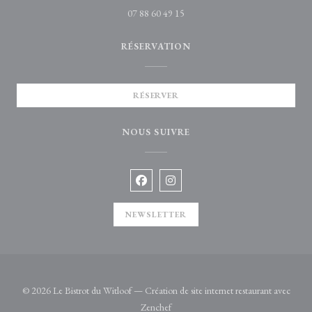
07 88 60 49 15
RÉSERVATION
RÉSERVER
NOUS SUIVRE
Facebook ((ouvre une nouvelle fenêtre)
Instagram ((ouvre une nouvelle 
NEWSLETTER
© 2026 Le Bistrot du Witloof — Création de site internet restaurant avec
((ouvre une nouvelle fenêtre))
Zenchef