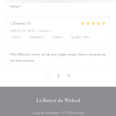
Parfait !!
Clémence
D
2026-07-24
- 20:00 - Couverts 2
Service
:
5
/5
Ambiance
:
5
/5
Cuisine
:
5
/5
Qualité / Prix
:
5
/5
Plats délicieux, service au top avec équipe sympa. Nous avons passé un
très bon moment.
1
2
3
Le Bistrot du Witloof
((ouvre une nouvelle fe
4, rue de la Marque 59710 Ennevelin