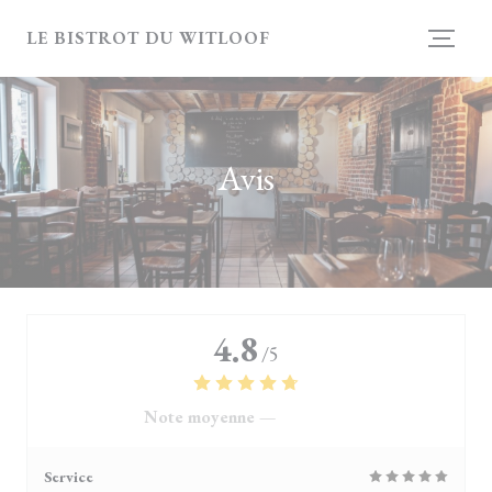
Personnalisation de vos choix en matière de cookies
LE BISTROT DU WITLOOF
Avis
4.8
/5
Note moyenne —
4119 avis
Service