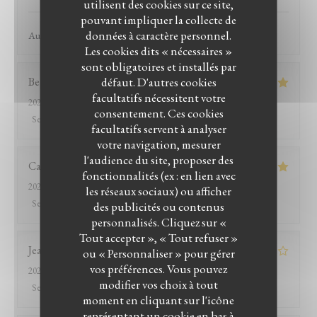
utilisent des cookies sur ce site,
pouvant impliquer la collecte de
données à caractère personnel.
Au top ce resto !
Les cookies dits « nécessaires »
sont obligatoires et installés par
défaut. D'autres cookies
Bernard
D
facultatifs nécessitent votre
2026-07-26
- 12:15 - Couverts 8
consentement. Ces cookies
Service
:
5
/5
Ambiance
:
5
/5
Cuisine
:
5
/5
Qualité / Prix
:
5
/5
facultatifs servent à analyser
votre navigation, mesurer
l'audience du site, proposer des
Catherine
B
fonctionnalités (ex : en lien avec
2026-07-26
- 13:15 - Couverts 2
les réseaux sociaux) ou afficher
Service
:
5
/5
Ambiance
:
4
/5
Cuisine
:
5
/5
Qualité / Prix
:
5
/5
des publicités ou contenus
personnalisés. Cliquez sur «
LE BISTROT DU WITLOOF
Tout accepter », « Tout refuser »
Jean-marc
R
ou « Personnaliser » pour gérer
vos préférences. Vous pouvez
2026-07-25
- 20:00 - Couverts 2
modifier vos choix à tout
Service
:
2
/5
Ambiance
:
3
/5
Cuisine
:
4
/5
Qualité / Prix
:
1
/5
moment en cliquant sur l'icône
représentant un cookie en bas à