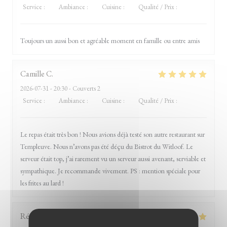
Service
:
5
/5
Ambiance
:
5
/5
Cuisine
:
5
/5
Qualité / Prix
:
5
/5
Toujours un aussi bon et agréable moment en famille ou entre amis
Camille
C
2026-07-31
- 20:30 - Couverts 2
Service
:
5
/5
Ambiance
:
5
/5
Cuisine
:
5
/5
Qualité / Prix
:
5
/5
Le repas était très bon ! Nous avions déjà testé son autre restaurant sur
Templeuve. Nous n’avons pas été déçu du Bistrot du Witloof. Le
serveur était top, j’ai rarement vu un serveur aussi avenant, serviable et
sympathique. Je recommande vivement. PS : mention spéciale pour
les frites au lard !
Rémy
B