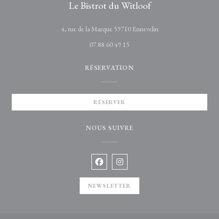
Le Bistrot du Witloof
((ouvre une nouvelle fe
4, rue de la Marque 59710 Ennevelin
07 88 60 49 15
RÉSERVATION
RÉSERVER
NOUS SUIVRE
Facebook ((ouvre une nouvelle fenêtre)
Instagram ((ouvre une nouvelle 
NEWSLETTER