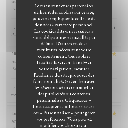
2026-08-06
- 12:30 - Couverts 5
Le restaurant et ses partenaires
Service
:
5
/5
Ambiance
:
5
/5
Cuisine
:
5
/5
Qualité / Prix
:
5
/5
utilisent des cookies sur ce site,
pouvant impliquer la collecte de
données à caractère personnel.
Excellent restaurant, le lieu est très agréable tout comme le personnel :
Les cookies dits « nécessaires »
c’une bonne cuisine qui en vaut le détour
sont obligatoires et installés par
défaut. D'autres cookies
facultatifs nécessitent votre
Nicolas
R
consentement. Ces cookies
facultatifs servent à analyser
2026-07-31
- 20:15 - Couverts 5
votre navigation, mesurer
Service
:
5
/5
Ambiance
:
5
/5
Cuisine
:
5
/5
Qualité / Prix
:
4
/5
l'audience du site, proposer des
fonctionnalités (ex : en lien avec
les réseaux sociaux) ou afficher
Encore un excellent moment passé au Witloof. L'équipe est
des publicités ou contenus
formidable et la nourriture excellente !
personnalisés. Cliquez sur «
LE BISTROT DU WITLOOF
Tout accepter », « Tout refuser »
ou « Personnaliser » pour gérer
Louis
D
vos préférences. Vous pouvez
2026-07-31
- 19:45 - Couverts 2
modifier vos choix à tout