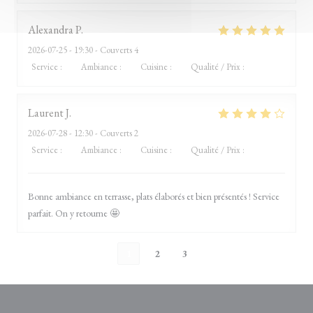
Alexandra
P
2026-07-25
- 19:30 - Couverts 4
Service
:
4
/5
Ambiance
:
5
/5
Cuisine
:
5
/5
Qualité / Prix
:
5
/5
Laurent
J
2026-07-28
- 12:30 - Couverts 2
Service
:
4
/5
Ambiance
:
4
/5
Cuisine
:
5
/5
Qualité / Prix
:
4
/5
Bonne ambiance en terrasse, plats élaborés et bien présentés ! Service
parfait. On y retourne 🤩
1
2
3