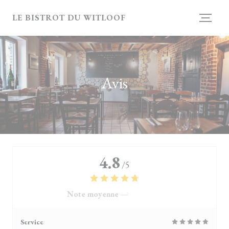
Personnalisation de vos choix en matière de cookies
LE BISTROT DU WITLOOF
Avis
4.8
/5
Note moyenne —
4121 avis
Service