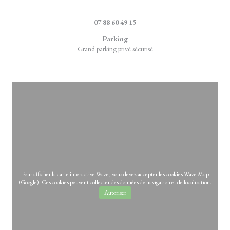
((ouvre une nouvel
4, rue de la Marque 59710 Ennevelin
07 88 60 49 15
Parking
Grand parking privé sécurisé
Pour afficher la carte interactive Waze, vous devez accepter les cookies Waze Map
(Google). Ces cookies peuvent collecter des données de navigation et de localisation.
Autoriser