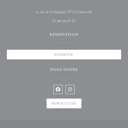
((ouvre une nouvelle fe
4, rue de la Marque 59710 Ennevelin
07 88 60 49 15
RÉSERVATION
RÉSERVER
NOUS SUIVRE
Facebook ((ouvre une nouvelle fenêtre)
Instagram ((ouvre une nouvelle 
NEWSLETTER