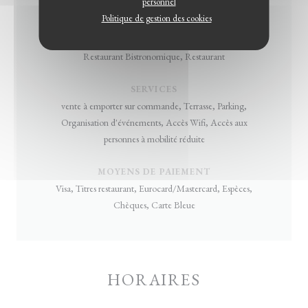
personnel
Bistronomique, Régionale, Française Traditionnelle
Politique de gestion des cookies
TYPE DE RESTAURANT
Restaurant Bistronomique, Restaurant
SERVICES
vente à emporter sur commande, Terrasse, Parking,
Organisation d'événements, Accès Wifi, Accès aux
personnes à mobilité réduite
MOYENS DE PAIEMENT
Visa, Titres restaurant, Eurocard/Mastercard, Espèces,
Chèques, Carte Bleue
HORAIRES