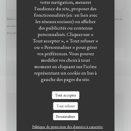
votre navigation, mesurer
l'audience du site, proposer des
fonctionnalités (ex : en lien avec
Selon l'article L.223-2 du code de la consommation, il est rappelé que le consommateur peut user de
les réseaux sociaux) ou afficher
son droit à s'inscrire sur la liste d'opposition au démarchage téléphonique Bloctel :
bloctel.gouv.fr
.
des publicités ou contenus
personnalisés. Cliquez sur «
Pour plus d'informations sur le traitement de vos données, consultez notre
politique de
LE BISTROT DU WITLOOF
Tout accepter », « Tout refuser »
confidentialité
.
ou « Personnaliser » pour gérer
vos préférences. Vous pouvez
modifier vos choix à tout
moment en cliquant sur l'icône
représentant un cookie en bas à
gauche des pages du site.
Tout accepter
Tout refuser
INFOS PRATIQUES
Personnaliser
Politique de protection des données à caractère
CUISINE