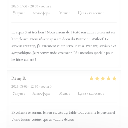
2026-07-31
- 20:30 - гости 2
Услуги
:
5
/5
Атмосфера
:
5
/5
Меню
:
5
/5
Цена / качество
:
5
/5
Le repas était très bon ! Nous avions déjà testé son autre restaurant sur
Templeuve. Nous n’avons pas été déçu du Bistrot du Witloof. Le
serveur était top, j’ai rarement vu un serveur aussi avenant, serviable et
sympathique. Je recommande vivement. PS : mention spéciale pour
les frites au lard !
Rémy
B
2026-08-06
- 12:30 - гости 5
Услуги
:
5
/5
Атмосфера
:
5
/5
Меню
:
5
/5
Цена / качество
:
5
/5
Excellent restaurant, le lieu est très agréable tout comme le personnel :
c’une bonne cuisine qui en vaut le détour