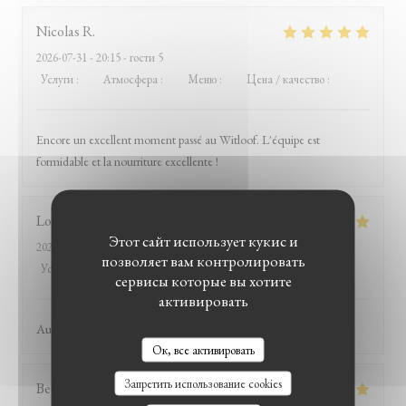
Nicolas
R
2026-07-31
- 20:15 - гости 5
Услуги
:
5
/5
Атмосфера
:
5
/5
Меню
:
5
/5
Цена / качество
:
4
/5
Encore un excellent moment passé au Witloof. L'équipe est
formidable et la nourriture excellente !
Louis
D
Этот сайт использует кукис и
2026-07-31
- 19:45 - гости 2
позволяет вам контролировать
Услуги
:
5
/5
Атмосфера
:
5
/5
Меню
:
5
/5
Цена / качество
:
5
/5
сервисы которые вы хотите
активировать
Au top ce resto !
LE BISTROT DU WITLOOF
Ок, все активировать
Запретить использование cookies
Bernard
D