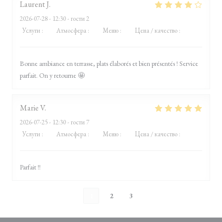
Laurent
J
2026-07-28
- 12:30 - гости 2
Услуги
:
4
/5
Атмосфера
:
4
/5
Меню
:
5
/5
Цена / качество
:
4
/5
Bonne ambiance en terrasse, plats élaborés et bien présentés ! Service
parfait. On y retourne 🤩
Marie
V
2026-07-25
- 12:30 - гости 7
Услуги
:
5
/5
Атмосфера
:
5
/5
Меню
:
5
/5
Цена / качество
:
5
/5
Parfait !!
1
2
3