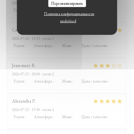
2026-07-26
- 12:15 - гости 8
Персонализировать
Услуги
:
5
/5
Атмосфера
:
5
/5
Меню
:
5
/5
Цена / качество
:
5
/5
Политика конфиденциальности
undefined
Catherine
B
2026-07-26
- 13:15 - гости 2
Услуги
:
5
/5
Атмосфера
:
4
/5
Меню
:
5
/5
Цена / качество
:
5
/5
Jean-marc
R
2026-07-25
- 20:00 - гости 2
Услуги
:
2
/5
Атмосфера
:
3
/5
Меню
:
4
/5
Цена / качество
:
1
/5
Alexandra
P
2026-07-25
- 19:30 - гости 4
Услуги
:
4
/5
Атмосфера
:
5
/5
Меню
:
5
/5
Цена / качество
:
5
/5