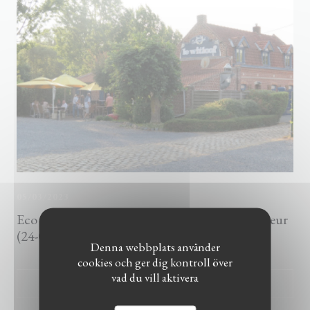
05/03/2023
Eco 121 : Le Witloof : nouveau départ prometteur
(24-08-2018)
Denna webbplats använder
cookies och ger dig kontroll över
vad du vill aktivera
((ÖPPNAS I ETT NYTT FÖN
LÄS ARTIKELN