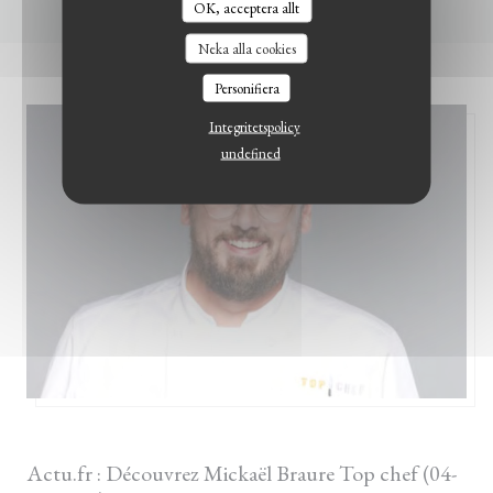
OK, acceptera allt
LE BISTROT DU WITLOOF
Neka alla cookies
Personifiera
Integritetspolicy
undefined
17/03/2022
Actu.fr : Découvrez Mickaël Braure Top chef (04-