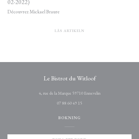
02-2022)
Découvrez Mickael Braure
((ÖPPNAS I ETT NYTT FÖN
LÄS ARTIKELN
Le Bistrot du Witloof
((öppnas i ett nytt fönst
4, rue de la Marque 59710 Ennevelin
07 88 60 49 15
BOKNING