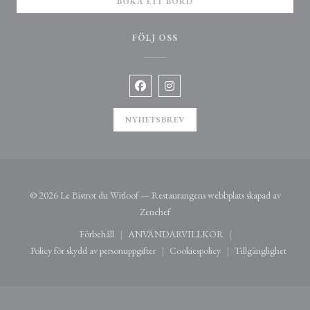
BOKA ETT BORD
FÖLJ OSS
Facebook ((öppnas i ett nytt fönster))
Instagram ((öppnas i ett nytt fö
NYHETSBREV
© 2026 Le Bistrot du Witloof — Restaurangens webbplats skapad av
((öppnas i ett nytt fönster))
Zenchef
Förbehåll
ANVÄNDARVILLKOR
((öppnas i ett nytt fönster))
((öppnas i ett nytt fönster))
Policy för skydd av personuppgifter
Cookiespolicy
Tillgänglighet
((öppnas i ett nytt fönster))
((öppnas i ett nytt fönster))
((öppnas i ett 