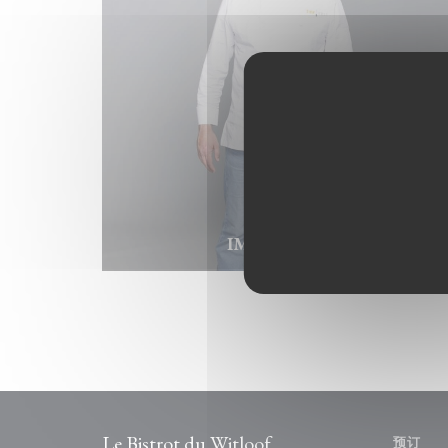
IMG_2525.jpeg
Le Bistrot du Witloof
预订