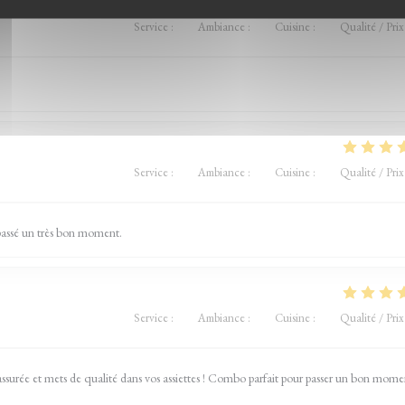
Service
:
5
/5
Ambiance
:
5
/5
Cuisine
:
5
/5
Qualité / Prix
Service
:
5
/5
Ambiance
:
5
/5
Cuisine
:
5
/5
Qualité / Prix
 passé un très bon moment.
Service
:
5
/5
Ambiance
:
5
/5
Cuisine
:
5
/5
Qualité / Prix
assurée et mets de qualité dans vos assiettes ! Combo parfait pour passer un bon mome