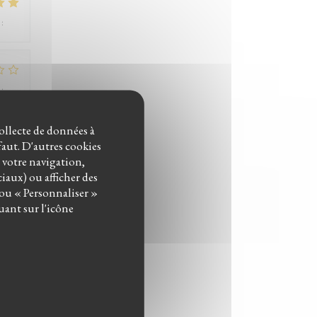
:
5
/5
:
1
/5
collecte de données à
éfaut. D'autres cookies
:
5
/5
r votre navigation,
ciaux) ou afficher des
 ou « Personnaliser »
uant sur l'icône
:
4
/5