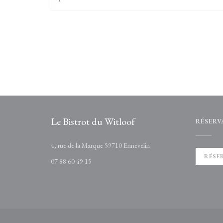
Le Bistrot du Witloof
RÉSERV
((ouvre une nouvelle fenêtr
4, rue de la Marque 59710 Ennevelin
RÉSE
07 88 60 49 15