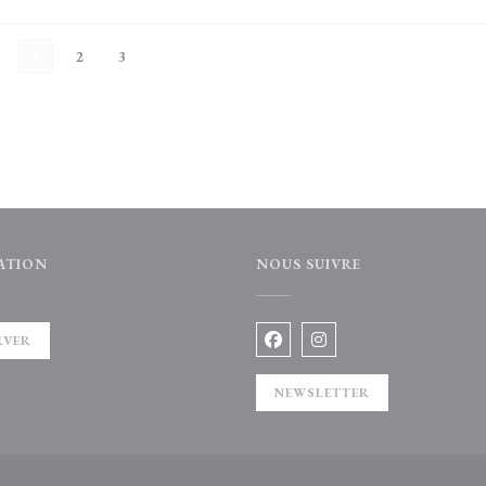
1
2
3
ATION
NOUS SUIVRE
e))
RVER
Facebook ((ouvre une nouvelle 
Instagram ((ouvre une no
NEWSLETTER