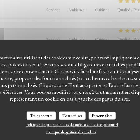
Service
:
5
/5
Ambiance
:
4
/5
Cuisine
:
5
/5
Qualité / Prix
Service
:
2
/5
Ambiance
:
3
/5
Cuisine
:
4
/5
Qualité / Prix
 partenaires utilisent des cookies sur ce site, pouvant impliquer la 
es cookies dits « nécessaires » sont obligatoires et installés par d
Service
:
4
/5
Ambiance
:
5
/5
Cuisine
:
5
/5
Qualité / Prix
itent votre consentement. Ces cookies facultatifs servent à analyse
 site, proposer des fonctionnalités (ex : en lien avec les réseaux so
us personnalisés. Cliquez sur « Tout accepter », « Tout refuser »
préférences. Vous pouvez modifier vos choix à tout moment en cliq
LE BISTROT DU WITLOOF
représentant un cookie en bas à gauche des pages du site.
Service
:
4
/5
Ambiance
:
4
/5
Cuisine
:
5
/5
Qualité / Prix
Tout accepter
Tout refuser
Personnaliser
ervice parfait. On y retourne 🤩
Politique de protection des données à caractère personnel
Politique de gestion des cookies