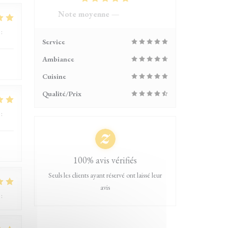
Note moyenne —
4118 avis
:
4
/5
Service
Ambiance
Cuisine
Qualité/Prix
:
5
/5
100% avis vérifiés
Seuls les clients ayant réservé ont laissé leur
avis
:
5
/5