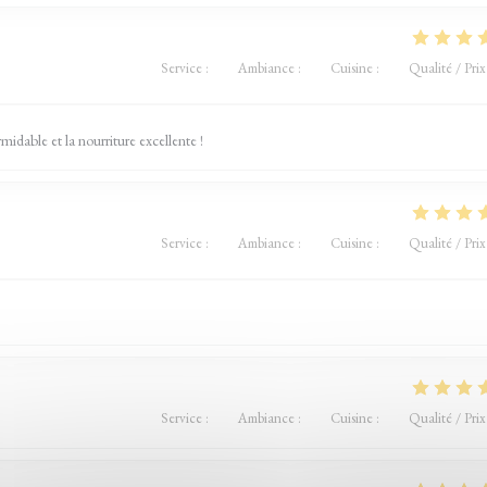
Service
:
5
/5
Ambiance
:
5
/5
Cuisine
:
5
/5
Qualité / Prix
idable et la nourriture excellente !
Service
:
5
/5
Ambiance
:
5
/5
Cuisine
:
5
/5
Qualité / Prix
Service
:
5
/5
Ambiance
:
5
/5
Cuisine
:
5
/5
Qualité / Prix