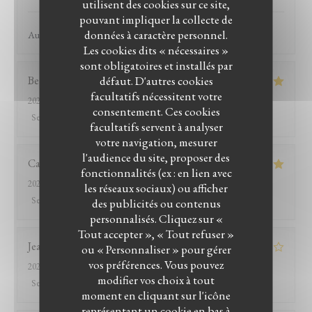
utilisent des cookies sur ce site,
pouvant impliquer la collecte de
données à caractère personnel.
Au top ce resto !
Les cookies dits « nécessaires »
sont obligatoires et installés par
défaut. D'autres cookies
Bernard
D
facultatifs nécessitent votre
2026-07-26
- 12:15 - Couverts 8
consentement. Ces cookies
Service
:
5
/5
Ambiance
:
5
/5
Cuisine
:
5
/5
Qualité / Prix
:
5
/5
facultatifs servent à analyser
votre navigation, mesurer
l'audience du site, proposer des
Catherine
B
fonctionnalités (ex : en lien avec
2026-07-26
- 13:15 - Couverts 2
les réseaux sociaux) ou afficher
Service
:
5
/5
Ambiance
:
4
/5
Cuisine
:
5
/5
Qualité / Prix
:
5
/5
des publicités ou contenus
personnalisés. Cliquez sur «
LE BISTROT DU WITLOOF
Tout accepter », « Tout refuser »
Jean-marc
R
ou « Personnaliser » pour gérer
vos préférences. Vous pouvez
2026-07-25
- 20:00 - Couverts 2
modifier vos choix à tout
Service
:
2
/5
Ambiance
:
3
/5
Cuisine
:
4
/5
Qualité / Prix
:
1
/5
moment en cliquant sur l'icône
représentant un cookie en bas à