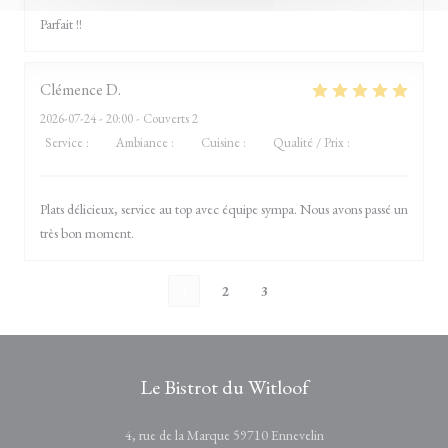
Parfait !!
Clémence
D
2026-07-24
- 20:00 - Couverts 2
Service
:
5
/5
Ambiance
:
5
/5
Cuisine
:
5
/5
Qualité / Prix
:
5
/5
Plats délicieux, service au top avec équipe sympa. Nous avons passé un
très bon moment.
1
2
3
Le Bistrot du Witloof
((ouvre une nouvelle fe
4, rue de la Marque 59710 Ennevelin