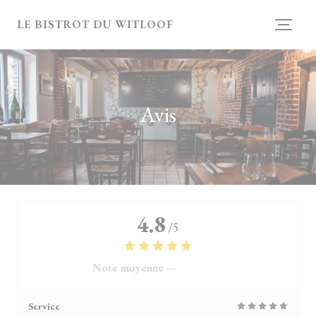
Personnalisation de vos choix en matière de cookies
LE BISTROT DU WITLOOF
Avis
4.8
/5
Note moyenne —
4118 avis
Service