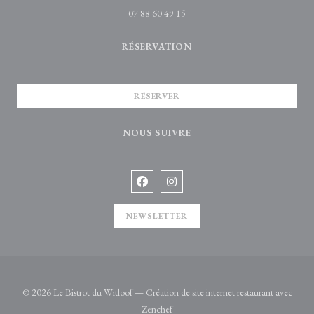
07 88 60 49 15
RÉSERVATION
RÉSERVER
NOUS SUIVRE
Facebook ((ouvre une nouvelle fenêtre)
Instagram ((ouvre une nouvelle 
NEWSLETTER
© 2026 Le Bistrot du Witloof — Création de site internet restaurant avec
((ouvre une nouvelle fenêtre))
Zenchef