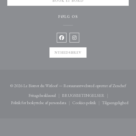
BOOK ET BORD
FØLG OS
Facebook ((åbner i et nyt vindue))
Instagram ((åbner i et nyt vindue
NYHEDSBREV
((åbne
© 2026 Le Bistrot du Witloof — Restaurantwebsted oprettet af
Zenchef
Fritagelsesklausul
BRUGSBETINGELSER
((åbner i et nyt vindue))
((åbner i et nyt vindue))
Politik for beskyttelse af persondata
Cookies politik
Tilgaengelighed
((åbner i et nyt vindue))
((åbner i et nyt vindue))
((åbner i et 