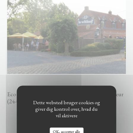
05/03/2023
Eco 121 : Le Witloof : nouveau départ prometteur
(24-08-2018)
Dette websted bruger cookies og
giver dig kontrol over, hvad du
vil aktivere
((ÅBNER I ET NYT VINDUE)
LÆS ARTIKLEN
OK, accepter alle