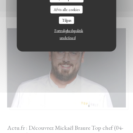
LE BISTROT DU WITLOOF
Afvis alle cookies
Tilpas
Fortrolighedspolitik
undefined
17/03/2022
Actu.fr : Découvrez Mickaël Braure Top chef (04-