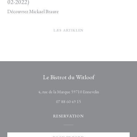
02-2022)
Découvrez Mickael Braure
((ÅBNER I ET NYT VINDUE)
LÆS ARTIKLEN
Le Bistrot du Witloof
((åbner i et nyt vindue)
4, rue de la Marque 59710 Ennevelin
07 88 60 49 15
RESERVATION