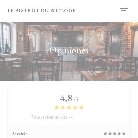
Personalización de sus opciones de cookies
LE BISTROT DU WITLOOF
Opiniones
4.8
/5
Valoración media —
4119 Opiniones
Servicio