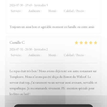
2026-07-30
- 19:45 - Invitados 5
Servicio
:
5
/5
Ambiente
:
5
/5
Menú
:
5
/5
Calidad / Precio
:
5
/5
Toujours un aussi bon et agréable moment en famille ou entre amis
Camille
C
2026-07-31
- 20:30 - Invitados 2
Servicio
:
5
/5
Ambiente
:
5
/5
Menú
:
5
/5
Calidad / Precio
:
5
/5
Le repas était très bon ! Nous avions déjà testé son autre restaurant sur
Templeuve. Nous n’avons pas été déçu du Bistrot du Witloof. Le
serveur était top, j’ai rarement vu un serveur aussi avenant, serviable et
sympathique. Je recommande vivement. PS : mention spéciale pour
les frites au lard !