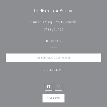
Le Bistrot du Witloof
((abre en una nueva ve
4, rue de la Marque 59710 Ennevelin
07 88 60 49 15
RESERVA
RESERVAR UNA MESA
SEGUIRNOS
Facebook ((abre en una nueva ventana)
Instagram ((abre en una nueva v
BOLETÍN