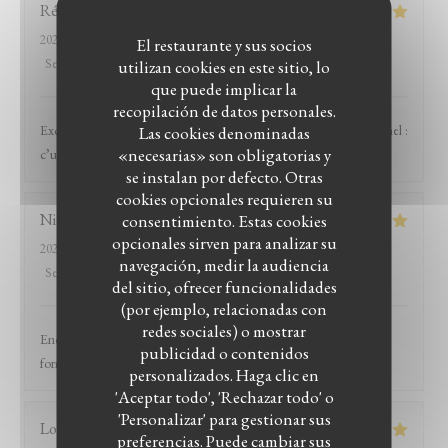
Rémy
B
2026-08-06
- 12:30 - Invitados 5
El restaurante y sus socios
Servicio
:
5
/5
utilizan cookies en este sitio, lo
Ambiente
:
5
/5
Menú
:
5
/5
Calidad / Precio
:
5
/5
que puede implicar la
recopilación de datos personales.
Excellent restaurant, le lieu est très agréable tout comme le personnel :
Las cookies denominadas
«necesarias» son obligatorias y
c’une bonne cuisine qui en vaut le détour
se instalan por defecto. Otras
cookies opcionales requieren su
Nicolas
R
consentimiento. Estas cookies
opcionales sirven para analizar su
2026-07-31
- 20:15 - Invitados 5
navegación, medir la audiencia
Servicio
:
5
/5
Ambiente
:
5
/5
Menú
:
5
/5
Calidad / Precio
:
4
/5
del sitio, ofrecer funcionalidades
(por ejemplo, relacionadas con
redes sociales) o mostrar
Encore un excellent moment passé au Witloof. L'équipe est
publicidad o contenidos
formidable et la nourriture excellente !
personalizados. Haga clic en
LE BISTROT DU WITLOOF
'Aceptar todo', 'Rechazar todo' o
'Personalizar' para gestionar sus
Louis
D
preferencias. Puede cambiar sus