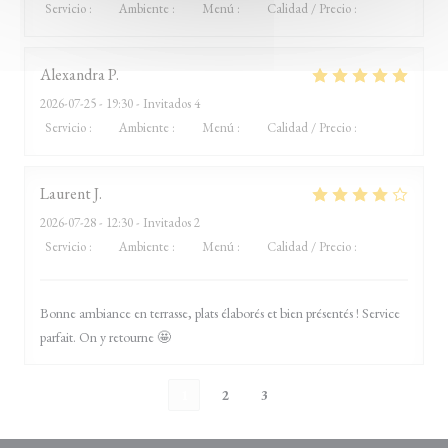
Servicio
:
2
/5
Ambiente
:
3
/5
Menú
:
4
/5
Calidad / Precio
:
1
/5
Alexandra
P
2026-07-25
- 19:30 - Invitados 4
Servicio
:
4
/5
Ambiente
:
5
/5
Menú
:
5
/5
Calidad / Precio
:
5
/5
Laurent
J
2026-07-28
- 12:30 - Invitados 2
Servicio
:
4
/5
Ambiente
:
4
/5
Menú
:
5
/5
Calidad / Precio
:
4
/5
Bonne ambiance en terrasse, plats élaborés et bien présentés ! Service
parfait. On y retourne 🤩
1
2
3