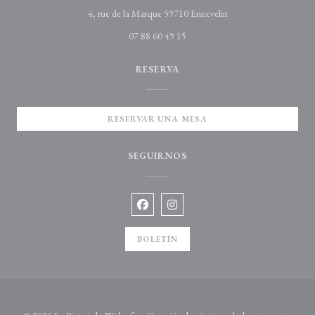
((abre en una nueva ve
4, rue de la Marque 59710 Ennevelin
07 88 60 49 15
RESERVA
RESERVAR UNA MESA
SEGUIRNOS
Facebook ((abre en una nueva ventana)
Instagram ((abre en una nueva v
BOLETÍN