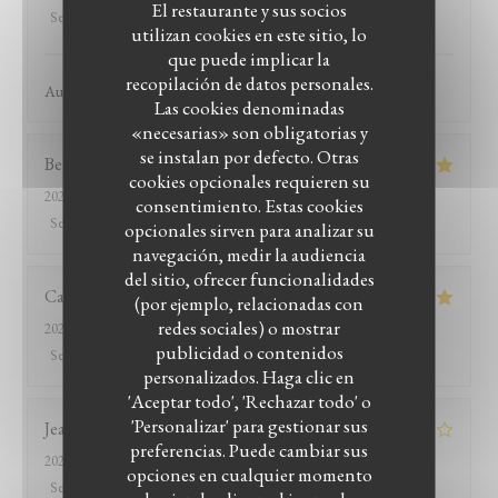
El restaurante y sus socios
Servicio
:
5
/5
Ambiente
:
5
/5
Menú
:
5
/5
Calidad / Precio
:
5
/5
utilizan cookies en este sitio, lo
que puede implicar la
recopilación de datos personales.
Au top ce resto !
Las cookies denominadas
«necesarias» son obligatorias y
se instalan por defecto. Otras
Bernard
D
cookies opcionales requieren su
2026-07-26
- 12:15 - Invitados 8
consentimiento. Estas cookies
Servicio
:
5
/5
Ambiente
:
5
/5
Menú
:
5
/5
Calidad / Precio
:
5
/5
opcionales sirven para analizar su
navegación, medir la audiencia
del sitio, ofrecer funcionalidades
Catherine
B
(por ejemplo, relacionadas con
redes sociales) o mostrar
2026-07-26
- 13:15 - Invitados 2
publicidad o contenidos
Servicio
:
5
/5
Ambiente
:
4
/5
Menú
:
5
/5
Calidad / Precio
:
5
/5
personalizados. Haga clic en
LE BISTROT DU WITLOOF
'Aceptar todo', 'Rechazar todo' o
'Personalizar' para gestionar sus
Jean-marc
R
preferencias. Puede cambiar sus
2026-07-25
- 20:00 - Invitados 2
opciones en cualquier momento
Servicio
:
2
/5
Ambiente
:
3
/5
Menú
:
4
/5
Calidad / Precio
:
1
/5