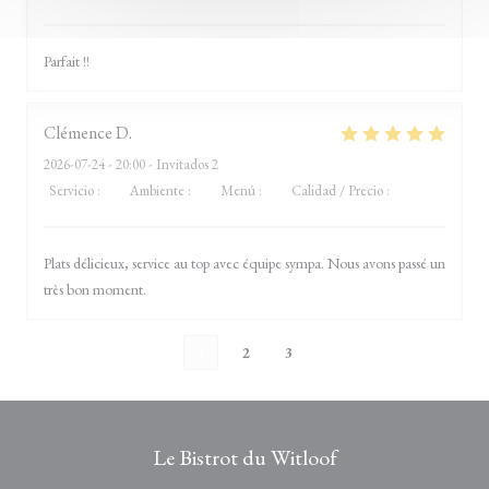
Parfait !!
Clémence
D
2026-07-24
- 20:00 - Invitados 2
Servicio
:
5
/5
Ambiente
:
5
/5
Menú
:
5
/5
Calidad / Precio
:
5
/5
Plats délicieux, service au top avec équipe sympa. Nous avons passé un
très bon moment.
1
2
3
Le Bistrot du Witloof