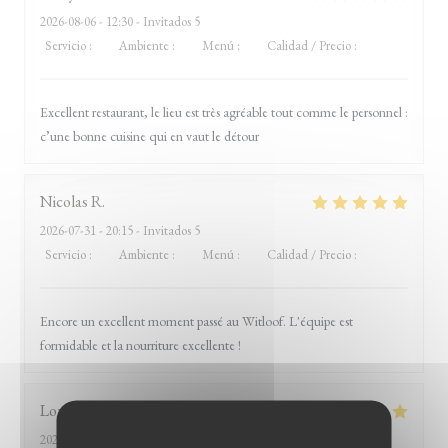
2026-08-06
- 12:30 - Invitados 5
Servicio
:
5
/5
Ambiente
:
5
/5
Menú
:
5
/5
Calidad / Precio
:
5
/5
Excellent restaurant, le lieu est très agréable tout comme le personnel :
c’une bonne cuisine qui en vaut le détour
Nicolas
R
2026-07-31
- 20:15 - Invitados 5
Servicio
:
5
/5
Ambiente
:
5
/5
Menú
:
5
/5
Calidad / Precio
:
4
/5
Encore un excellent moment passé au Witloof. L'équipe est
formidable et la nourriture excellente !
Louis
D
2026-07-31
- 19:45 - Invitados 2