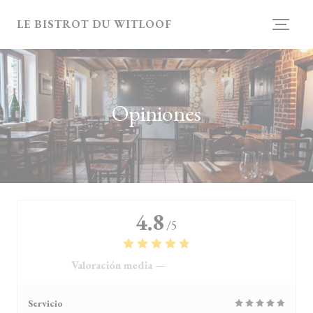
Personalización de sus opciones de cookies
LE BISTROT DU WITLOOF
Opiniones
4.8
/5
Valoración media —
4118 Opiniones
Servicio