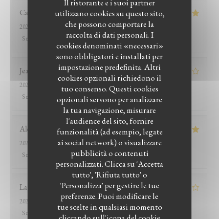
Il ristorante e i suoi partner
Catherine
B
utilizzano cookies su questo sito,
che possono comportare la
2026-07-26
- 13:15 - Ospiti 2
raccolta di dati personali. I
Servizio
:
5
/5
Atmosfera
:
4
/5
Cucina
:
5
/5
Qualità / Prezzo
:
5
/5
cookies denominati «necessari»
sono obbligatori e installati per
impostazione predefinita. Altri
Jean-marc
R
cookies opzionali richiedono il
2026-07-25
- 20:00 - Ospiti 2
tuo consenso. Questi cookies
Servizio
:
2
/5
Atmosfera
:
3
/5
Cucina
:
4
/5
Qualità / Prezzo
:
1
/5
opzionali servono per analizzare
la tua navigazione, misurare
l'audience del sito, fornire
Alexandra
P
funzionalità (ad esempio, legate
ai social network) o visualizzare
2026-07-25
- 19:30 - Ospiti 4
pubblicità o contenuti
Servizio
:
4
/5
Atmosfera
:
5
/5
Cucina
:
5
/5
Qualità / Prezzo
:
5
/5
personalizzati. Clicca su 'Accetta
LE BISTROT DU WITLOOF
tutto', 'Rifiuta tutto' o
'Personalizza' per gestire le tue
Laurent
J
preferenze. Puoi modificare le
2026-07-28
- 12:30 - Ospiti 2
tue scelte in qualsiasi momento
Servizio
:
4
/5
Atmosfera
:
4
/5
Cucina
:
5
/5
Qualità / Prezzo
:
4
/5
cliccando sull'icona del cookie