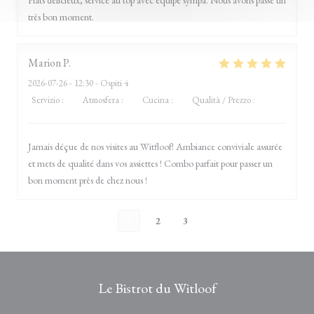
Plats délicieux, service au top avec équipe sympa. Nous avons passé un
très bon moment.
Marion
P
2026-07-26
- 12:30 - Ospiti 4
Servizio
:
5
/5
Atmosfera
:
5
/5
Cucina
:
5
/5
Qualità / Prezzo
:
5
/5
Jamais déçue de nos visites au Witfloof! Ambiance conviviale assurée
et mets de qualité dans vos assiettes ! Combo parfait pour passer un
bon moment près de chez nous !
1
2
3
Le Bistrot du Witloof