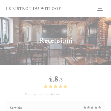
Personalizzazione delle tue scelte sui cookie
LE BISTROT DU WITLOOF
Recensioni
4.8
/5
Valutazione media —
4118 recensioni
Servizio