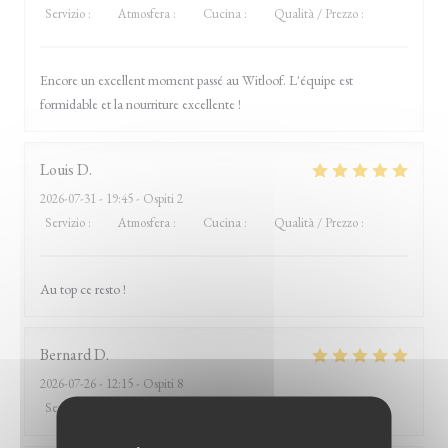
Servizio
:
5
/5
Atmosfera
:
5
/5
Cucina
:
5
/5
Qualità / Prezzo
:
4
/5
Encore un excellent moment passé au Witloof. L'équipe est
formidable et la nourriture excellente !
Louis
D
2026-07-31
- 19:45 - Ospiti 2
Servizio
:
5
/5
Atmosfera
:
5
/5
Cucina
:
5
/5
Qualità / Prezzo
:
5
/5
Au top ce resto !
Bernard
D
2026-07-26
- 12:15 - Ospiti 8
Servizio
:
5
/5
Atmosfera
:
5
/5
Cucina
:
5
/5
Qualità / Prezzo
:
5
/5