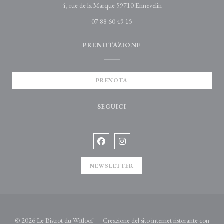
((apre una nuova finest
4, rue de la Marque 59710 Ennevelin
07 88 60 49 15
PRENOTAZIONE
PRENOTA
SEGUICI
Facebook ((apre una nuova finestra))
Instagram ((apre una nuova fines
NEWSLETTER
© 2026 Le Bistrot du Witloof — Creazione del sito internet ristorante con