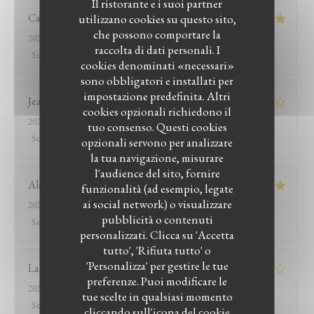
Il ristorante e i suoi partner
Catherine
B
utilizzano cookies su questo sito,
che possono comportare la
2026-07-26
- 13:15 - Ospiti 2
raccolta di dati personali. I
Servizio
:
5
/5
Atmosfera
:
4
/5
Cucina
:
5
/5
Qualità / Prezzo
:
5
/5
cookies denominati «necessari»
sono obbligatori e installati per
impostazione predefinita. Altri
Jean-marc
R
cookies opzionali richiedono il
2026-07-25
- 20:00 - Ospiti 2
tuo consenso. Questi cookies
Servizio
:
2
/5
Atmosfera
:
3
/5
Cucina
:
4
/5
Qualità / Prezzo
:
1
/5
opzionali servono per analizzare
la tua navigazione, misurare
l'audience del sito, fornire
Alexandra
P
funzionalità (ad esempio, legate
ai social network) o visualizzare
2026-07-25
- 19:30 - Ospiti 4
pubblicità o contenuti
Servizio
:
4
/5
Atmosfera
:
5
/5
Cucina
:
5
/5
Qualità / Prezzo
:
5
/5
personalizzati. Clicca su 'Accetta
LE BISTROT DU WITLOOF
tutto', 'Rifiuta tutto' o
'Personalizza' per gestire le tue
Laurent
J
preferenze. Puoi modificare le
2026-07-28
- 12:30 - Ospiti 2
tue scelte in qualsiasi momento
Servizio
:
4
/5
Atmosfera
:
4
/5
Cucina
:
5
/5
Qualità / Prezzo
:
4
/5
cliccando sull'icona del cookie