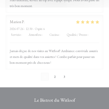
Plats délicieux, service au top avec équipe sympa. Nous avons passé un
très bon moment.
Marion
P
2026-07-26
- 12:30 - Ospiti 4
Servizio
:
5
/5
Atmosfera
:
5
/5
Cucina
:
5
/5
Qualità / Prezzo
:
5
/5
Jamais déçue de nos visites au Witfloof! Ambiance conviviale assurée
et mets de qualité dans vos assiettes ! Combo parfait pour passer un
bon moment près de chez nous !
1
2
3
Le Bistrot du Witloof