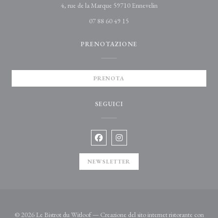
((apre una nuova finest
4, rue de la Marque 59710 Ennevelin
07 88 60 49 15
PRENOTAZIONE
PRENOTA
SEGUICI
Facebook ((apre una nuova finestra))
Instagram ((apre una nuova fines
NEWSLETTER
© 2026 Le Bistrot du Witloof — Creazione del sito internet ristorante con