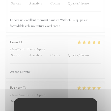
Servizio
:
5
/5
Atmosfera
:
5
/5
Cucina
:
5
/5
Qualità / Prezzo
:
4
/5
Encore un excellent moment passé au Witloof. L'équipe est
formidable et la nourriture excellente !
Louis
D
2026-07-31
- 19:45 - Ospiti 2
Servizio
:
5
/5
Atmosfera
:
5
/5
Cucina
:
5
/5
Qualità / Prezzo
:
5
/5
Au top ce resto !
Bernard
D
2026-07-26
- 12:15 - Ospiti 8
Servizio
:
5
/5
Atmosfera
:
5
/5
Cucina
:
5
/5
Qualità / Prezzo
:
5
/5