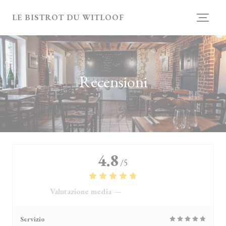
Personalizzazione delle tue scelte sui cookie
LE BISTROT DU WITLOOF
Recensioni
4.8
/5
Valutazione media —
4118 recensioni
Servizio