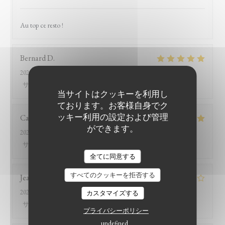
Au top ce resto !
Bernard
D
2026-07-26
- 12:15 - ゲスト 8
サービス
:
5
/5
雰囲気
:
5
/5
メニュー
:
5
/5
品質-価格
:
5
/5
当サイトはクッキーを利用し
ております。お客様自身でク
ッキー利用の設定および管理
Catherine
B
ができます。
2026-07-26
- 13:15 - ゲスト 2
サービス
:
5
/5
雰囲気
:
4
/5
メニュー
:
5
/5
品質-価格
:
5
/5
LE BISTROT DU WITLOOF
全てに同意する
すべてのクッキーを拒否する
Jean-marc
R
2026-07-25
- 20:00 - ゲスト 2
カスタマイズする
サービス
:
2
/5
雰囲気
:
3
/5
メニュー
:
4
/5
品質-価格
:
1
/5
プライバシーポリシー
undefined