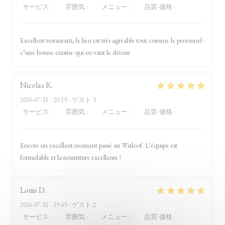
サービス
:
5
/5
雰囲気
:
5
/5
メニュー
:
5
/5
品質-価格
:
5
/5
Excellent restaurant, le lieu est très agréable tout comme le personnel :
c’une bonne cuisine qui en vaut le détour
Nicolas
R
2026-07-31
- 20:15 - ゲスト 5
サービス
:
5
/5
雰囲気
:
5
/5
メニュー
:
5
/5
品質-価格
:
4
/5
Encore un excellent moment passé au Witloof. L'équipe est
formidable et la nourriture excellente !
Louis
D
2026-07-31
- 19:45 - ゲスト 2
サービス
:
5
/5
雰囲気
:
5
/5
メニュー
:
5
/5
品質-価格
:
5
/5