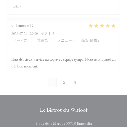
Parfait !!
Clémence
D
2026-07-24
- 20:00 - ゲスト 2
サービス
:
5
/5
雰囲気
:
5
/5
メニュー
:
5
/5
品質-価格
:
5
/5
Plats délicieux, service au top avec équipe sympa. Nous avons passé un
très bon moment.
1
2
3
Le Bistrot du Witloof
((新しいウィンドウ
4, rue de la Marque 59710 Ennevelin