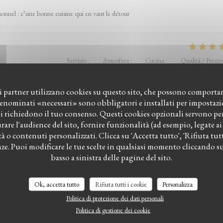
rsonnel : c’une bonne cuisine qui en vaut le détour
Servizio
:
5
/5
Atmosfera
:
5
/5
Cucina
:
5
/5
Qualità / Prezzo
uoi partner utilizzano cookies su questo sito, che possono comportare
idable et la nourriture excellente !
denominati «necessari» sono obbligatori e installati per impostazi
i richiedono il tuo consenso. Questi cookies opzionali servono per 
are l'audience del sito, fornire funzionalità (ad esempio, legate a
à o contenuti personalizzati. Clicca su 'Accetta tutto', 'Rifiuta tutt
Servizio
:
5
/5
Atmosfera
:
5
/5
Cucina
:
5
/5
Qualità / Prezzo
enze. Puoi modificare le tue scelte in qualsiasi momento cliccando su
LE BISTROT DU WITLOOF
basso a sinistra delle pagine del sito.
Ok, accetta tutto
Rifiuta tutti i cookie
Personalizza
Politica di protezione dei dati personali
Politica di gestione dei cookie
Servizio
:
5
/5
Atmosfera
:
5
/5
Cucina
:
5
/5
Qualità / Prezzo