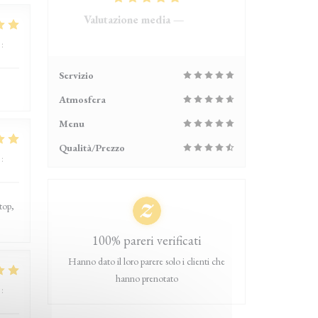
Valutazione media —
4119
recensioni
:
5
/5
Servizio
Atmosfera
Menu
Qualità/Prezzo
:
5
/5
top,
100% pareri verificati
Hanno dato il loro parere solo i clienti che
hanno prenotato
:
5
/5