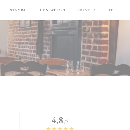
NI
STAMPA
CONTATTACI
PRENOTA
IT
((APRE UNA NUOVA FINESTRA))
4.8
/5