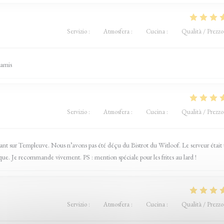
Servizio
:
5
/5
Atmosfera
:
5
/5
Cucina
:
5
/5
Qualità / Prezzo
 amis
Servizio
:
5
/5
Atmosfera
:
5
/5
Cucina
:
5
/5
Qualità / Prezzo
urant sur Templeuve. Nous n’avons pas été déçu du Bistrot du Witloof. Le serveur était 
ique. Je recommande vivement. PS : mention spéciale pour les frites au lard !
Servizio
:
5
/5
Atmosfera
:
5
/5
Cucina
:
5
/5
Qualità / Prezzo