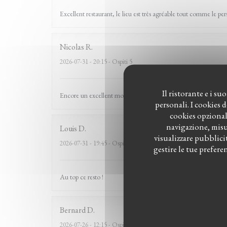
Excellent restaurant, le lieu est très agréable tout comme le pe
Nicolas
R
2026-07-31
- 20:15 - Ospiti 5
Il ristorante e i s
Encore un excellent moment passé au Witloof. L'équipe est form
personali. I cookies 
cookies opzional
navigazione, misur
Louis
D
visualizzare pubblicit
2026-07-31
- 19:45 - Ospiti 2
gestire le tue prefer
Au top ce resto !
Bernard
D
2026-07-26
- 12:15 - Ospiti 8