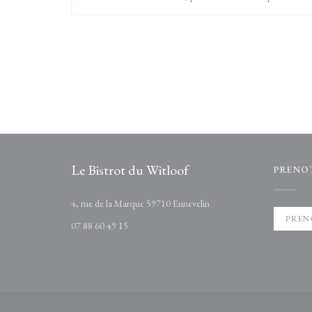
Le Bistrot du Witloof
PRENO
((apre una nuova finestra))
4, rue de la Marque 59710 Ennevelin
PREN
07 88 60 49 15