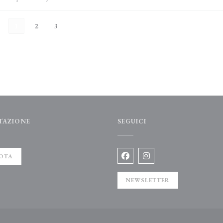
1
2
3
TAZIONE
SEGUICI
OTA
Facebook ((apre una nuova fine
Instagram ((apre una nuo
NEWSLETTER