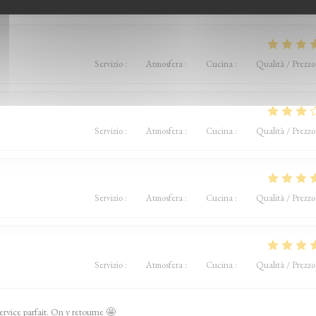
Servizio
:
5
/5
Atmosfera
:
4
/5
Cucina
:
5
/5
Qualità / Prezzo
Servizio
:
2
/5
Atmosfera
:
3
/5
Cucina
:
4
/5
Qualità / Prezzo
Servizio
:
4
/5
Atmosfera
:
5
/5
Cucina
:
5
/5
Qualità / Prezzo
Servizio
:
4
/5
Atmosfera
:
4
/5
Cucina
:
5
/5
Qualità / Prezzo
ervice parfait. On y retourne 🤩