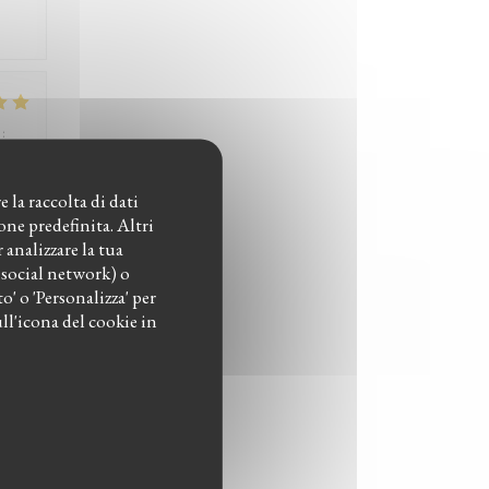
:
4
/5
 la raccolta di dati
one predefinita. Altri
analizzare la tua
i social network) o
o' o 'Personalizza' per
:
5
/5
ll'icona del cookie in
:
5
/5