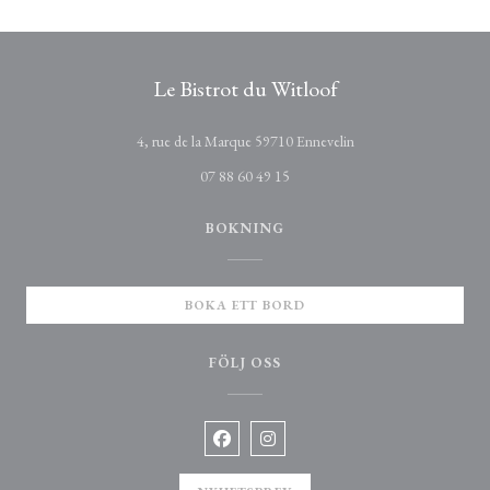
Le Bistrot du Witloof
((öppnas i ett nytt fönst
4, rue de la Marque 59710 Ennevelin
07 88 60 49 15
BOKNING
BOKA ETT BORD
FÖLJ OSS
Facebook ((öppnas i ett nytt fönster))
Instagram ((öppnas i ett nytt fö