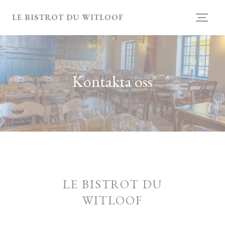
Cookie- hanteringspanel
LE BISTROT DU WITLOOF
Kontakta oss
LE BISTROT DU
WITLOOF
((öppnas i ett nytt 
4, rue de la Marque 59710 Ennevelin