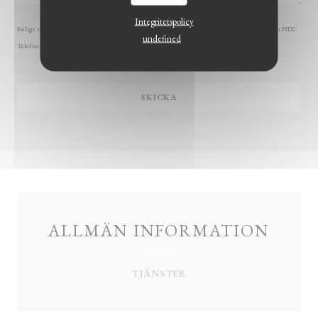
Integritetspolicy
Enligt marknadsföringslagen har du rätt att spärra dig mot oönskad marknadsföring genom NIX-
undefined
Telefon:
nixtelefon.org
. För mer information om hur vi behandlar dina uppgifter, se vår
integritetspolicy
.
ALLMÄN INFORMATION
TJÄNSTER