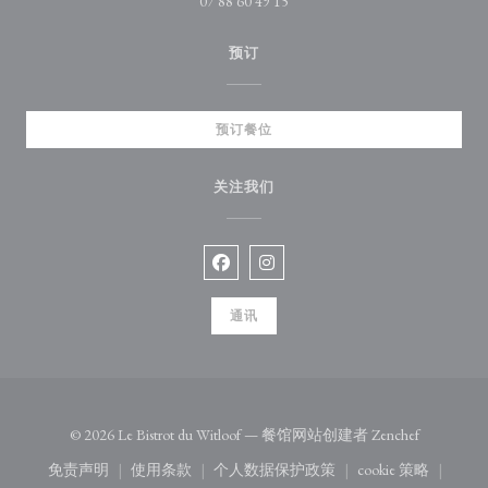
07 88 60 49 15
预订
预订餐位
关注我们
Facebook ((在新窗口中打开))
Instagram ((在新窗口中打开))
通讯
((在新窗口
© 2026 Le Bistrot du Witloof — 餐馆网站创建者
Zenchef
免责声明
使用条款
个人数据保护政策
cookie 策略
((在新窗口中打开))
((在新窗口中打开))
((在新窗口中打开))
((在新窗口中