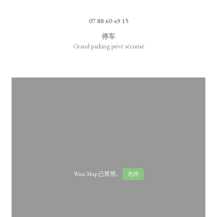
((在新窗口中打开)
4, rue de la Marque 59710 Ennevelin
07 88 60 49 15
停车
Grand parking privé sécurisé
Waze Map 已禁用。
允许